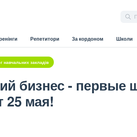
ренінги
Репетитори
За кордоном
Школи
г навчальних закладів
ий бизнес - первые 
 25 мая!