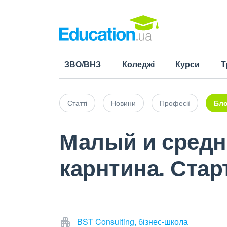
ЗВО/ВНЗ
Коледжі
Курси
Т
Статті
Новини
Професії
Бло
Малый и средн
карнтина. Старт
BST Consulting, бізнес-школа