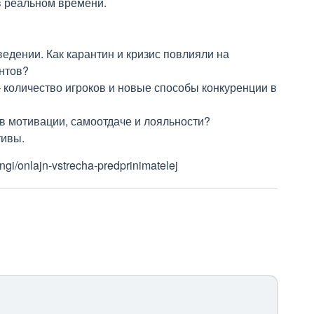
в реальном времени.
едении. Как карантин и кризис повлияли на
нтов?
 количество игроков и новые способы конкуренции в
в мотивации, самоотдаче и лояльности?
тивы.
ngi/onlajn-vstrecha-predprinimatelej