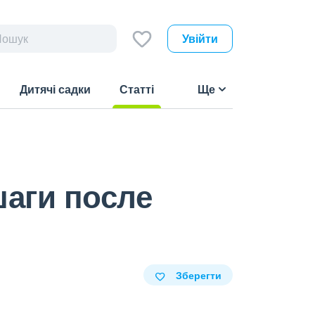
Увійти
Дитячі садки
Статті
Ще
(current)
шаги после
Зберегти