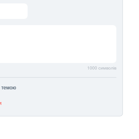
1000
символів
ю темою
и