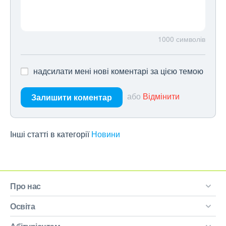
1000
символів
надсилати мені нові коментарі за цією темою
або
Відмінити
Залишити коментар
Інші статті в категорії
Новини
Про нас
Освіта