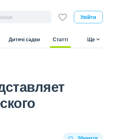
Увійти
Дитячі садки
Статті
Ще
(current)
едставляет
ского
Зберегти