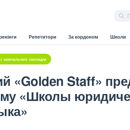
ренінги
Репетитори
За кордоном
Школи
г навчальних закладів
й «Golden Staff» пр
мму «Школы юридиче
ыка»