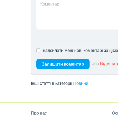
Коментар
надсилати мені нові коментарі за ціє
або
Відмінит
Залишити коментар
Інші статті в категорії
Новини
Про нас
Ос