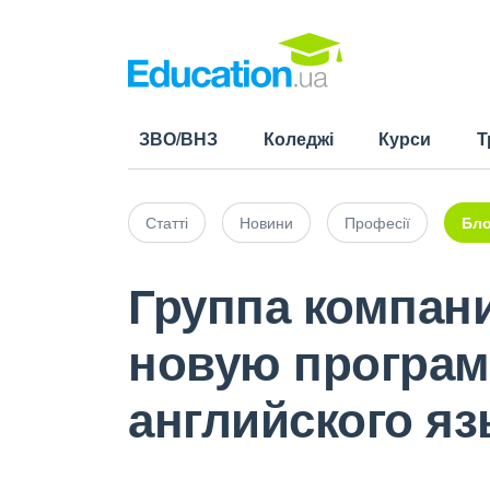
ЗВО/ВНЗ
Коледжі
Курси
Т
Статті
Новини
Професії
Бло
Группа компани
новую програ
английского яз