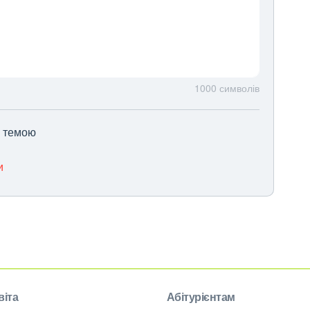
1000
символів
ю темою
и
віта
Абітурієнтам