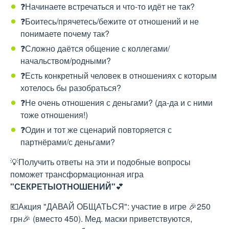
❓Начинаете встречаться и что-то идёт не так?
❓Боитесь/прячетесь/бежите от отношений и не
понимаете почему так?
❓Сложно даётся общение с коллегами/
начальством/родными?
❓Есть конкретный человек в отношениях с которым
хотелось бы разобраться?
❓Не очень отношения с деньгами? (да-да и с ними
тоже отношения!)
❓Один и тот же сценарий повторяется с
партнёрами/с деньгами?
💡Получить ответы на эти и подобные вопросы
поможет трансформационная игра
"СЕКРЕТЫ
ОТНОШЕНИЙ"
💕
💶Акция "ДАВАЙ ОБЩАТЬСЯ": участие в игре 🎉250
грн🎉 (вместо 450). Мед. маски приветствуются,