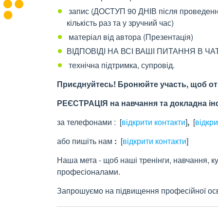
запис (ДОСТУП 90 ДНІВ після проведенн
кількість раз та у зручний час)
матеріал від автора (Презентація)
ВІДПОВІДІ НА ВСІ ВАШІ ПИТАННЯ В ЧАТІ
технічна підтримка, супровід.
Приєднуйтесь! Бронюйте участь, щоб от
РЕЄСТРАЦІЯ на навчання та докладна і
за телефонами :
[
відкрити контакти
]
,
[
відкри
або пишіть нам
:
[
відкрити контакти
]
Наша мета - щоб наші тренінги, навчання,
професіоналами.
Запрошуємо на підвищення професійної осві