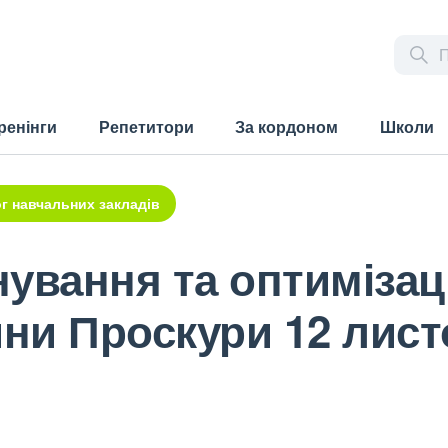
ренінги
Репетитори
За кордоном
Школи
г навчальних закладів
ування та оптимізаці
ини Проскури 12 лист