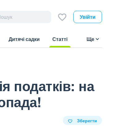
Увійти
Дитячі садки
Статті
Ще
(current)
я податків: на
опада!
Зберегти