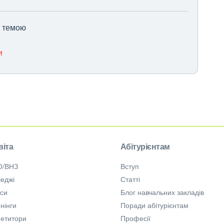
ю темою
и
віта
Абітурієнтам
О/ВНЗ
Вступ
еджі
Статті
рси
Блог навчальних закладів
нінги
Поради абітурієнтам
петитори
Професії