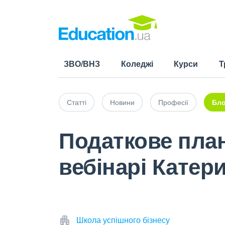
ЗВО/ВНЗ
Коледжі
Курси
Т
Статті
Новини
Професії
Бло
Податкове план
вебінарі Катер
Школа успішного бізнесу