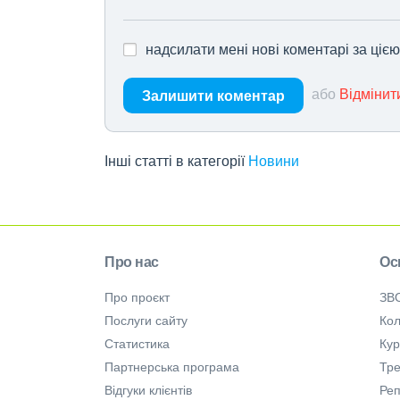
надсилати мені нові коментарі за ціє
або
Відмінит
Залишити коментар
Інші статті в категорії
Новини
Про нас
Ос
Про проєкт
ЗВ
Послуги сайту
Кол
Статистика
Ку
Партнерська програма
Тре
Відгуки клієнтів
Ре