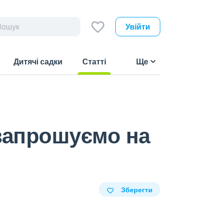
Увійти
Дитячі садки
Статті
Ще
(current)
 запрошуємо на
Зберегти