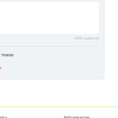
1000
символів
ю темою
и
віта
Абітурієнтам