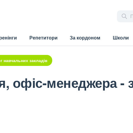
ренінги
Репетитори
За кордоном
Школи
г навчальних закладів
я, офіс-менеджера -