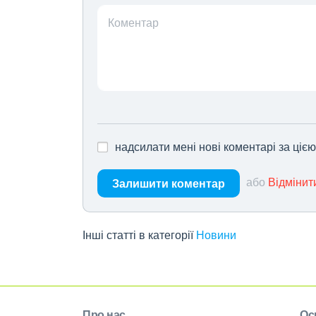
Коментар
надсилати мені нові коментарі за ціє
або
Відмінит
Залишити коментар
Інші статті в категорії
Новини
Про нас
Ос