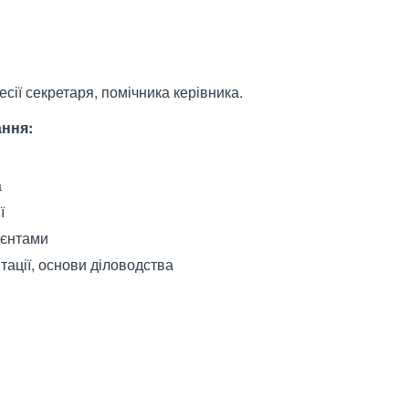
сії секретаря, помічника керівника.
ання:
а
ї
лієнтами
ації, основи діловодства