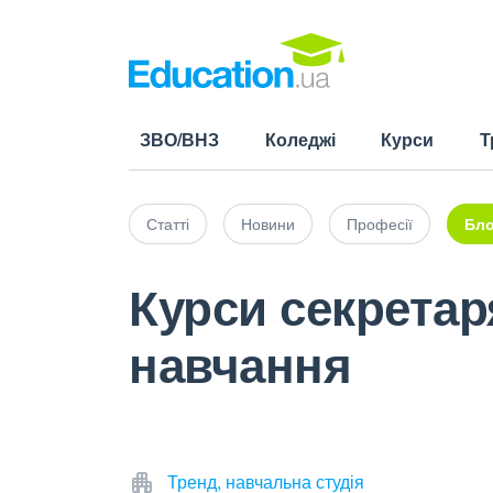
ЗВО/ВНЗ
Коледжі
Курси
Т
Статті
Новини
Професії
Бло
Курси секретар
навчання
Тренд, навчальна студія