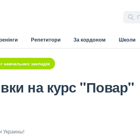
ренінги
Репетитори
За кордоном
Школи
г навчальних закладів
вки на курс "Повар"
и Украины!