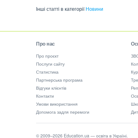
Інші статті в категорії
Новини
Про нас
Ос
Про проєкт
ЗВ
Послуги сайту
Кол
Статистика
Ку
Партнерська програма
Тре
Відгуки клієнтів
Ре
Контакти
Осв
Умови використання
Шк
Допомога задля перемоги
Дит
© 2009–2026 Education.ua — освіта в Україні.