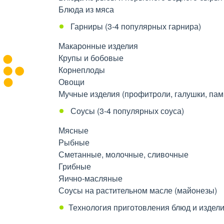
Блюда из мяса
Гарниры (3-4 популярных гарнира)
Макаронные изделия
Крупы и бобовые
Корнеплоды
Овощи
Мучные изделия (профитроли, галушки, пам
Соусы (3-4 популярных соуса)
Мясные
Рыбные
Сметанные, молочные, сливочные
Грибные
Яично-масляные
Соусы на растительном масле (майонезы)
Технология приготовления блюд и изделий