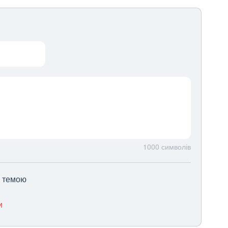
1000
символів
ю темою
и