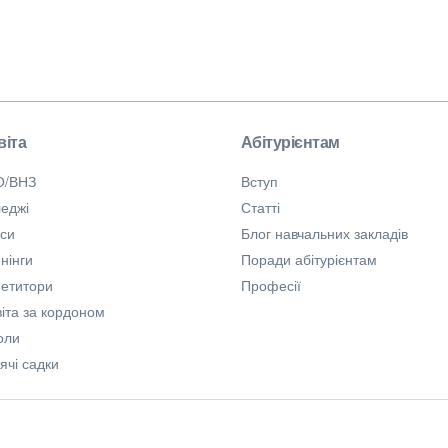
віта
Абітурієнтам
О/ВНЗ
Вступ
еджі
Статті
рси
Блог навчальних закладів
нінги
Поради абітурієнтам
петитори
Професії
іта за кордоном
оли
ячі садки