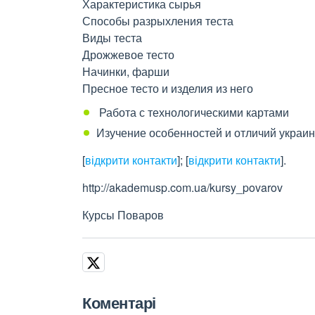
Характеристика сырья
Способы разрыхления теста
Виды теста
Дрожжевое тесто
Начинки, фарши
Пресное тесто и изделия из него
Работа с технологическими картами
Изучение особенностей и отличий украин
[
відкрити контакти
]
;
[
відкрити контакти
]
.
http://akademusp.com.ua/kursy_povarov
Курсы Поваров
Коментарі