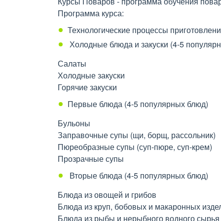
Курсы Поваров - программа обучения пова
Программа курса:
Технологические процессы приготовлени
Холодные блюда и закуски (4-5 популяр
Салаты
Холодные закуски
Горячие закуски
Первые блюда (4-5 популярных блюд)
Бульоны
Заправочные супы (щи, борщ, рассольник)
Пюреобразные супы (суп-пюре, суп-крем)
Прозрачные супы
Вторые блюда (4-5 популярных блюд)
Блюда из овощей и грибов
Блюда из круп, бобовых и макаронных изде
Блюда из рыбы и нерыбного водного сырья