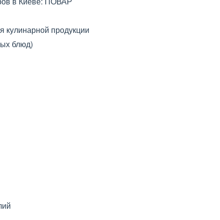
ров в Киеве: ПОВАР
я кулинарной продукции
ных блюд)
лий