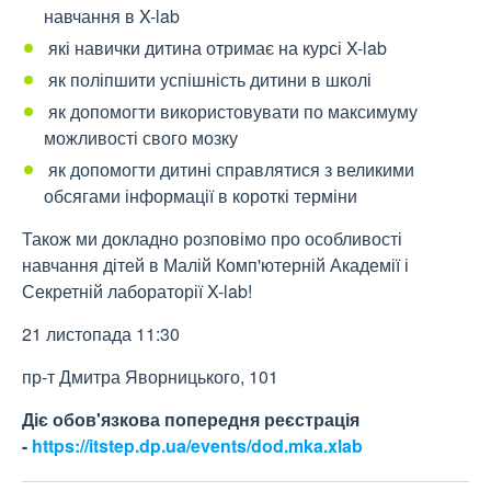
навчання в X-lab
які навички дитина отримає на курсі X-lab
як поліпшити успішність дитини в школі
як допомогти використовувати по максимуму
можливості свого мозку
як допомогти дитині справлятися з великими
обсягами інформації в короткі терміни
Також ми докладно розповімо про особливості
навчання дітей в Малій Комп'ютерній Академії і
Секретній лабораторії X-lab!
21 листопада 11:30
пр-т Дмитра Яворницького, 101
Діє обов'язкова попередня реєстрація
-
https://itstep.dp.ua/events/dod.mka.xlab