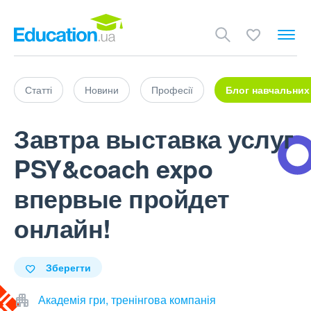
Статті
Новини
Професії
Блог навчальних
Завтра выставка услуг
PSY&coach expo
впервые пройдет
онлайн!
Зберегти
Академія гри, тренінгова компанія