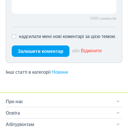
1000
символів
надсилати мені нові коментарі за цією темою
або
Відмінити
Залишити коментар
Інші статті в категорії
Новини
Про нас
Освіта
Абітурієнтам