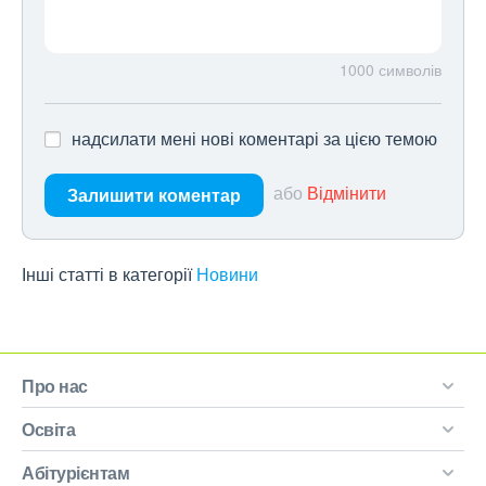
1000
символів
надсилати мені нові коментарі за цією темою
або
Відмінити
Залишити коментар
Інші статті в категорії
Новини
Про нас
Освіта
Абітурієнтам