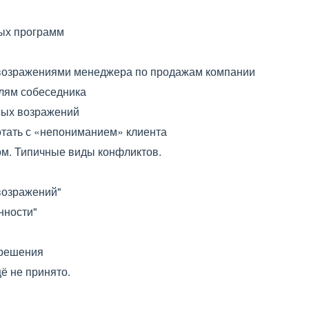
ых программ
возражениями менеджера по продажам компании
елям собеседника
ных возражений
отать с «непониманием» клиента
м. Типичные виды конфликтов.
возражений"
нности"
 решения
ё не принято.