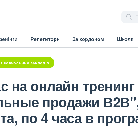
ренінги
Репетитори
За кордоном
Школи
г навчальних закладів
с на онлайн тренинг
ьные продажи В2В",
рта, по 4 часа в про