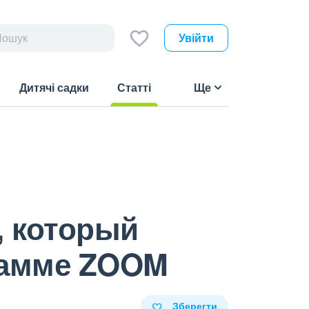
Увійти
Дитячі садки
Статті
Ще
(current)
 который
грамме ZOOM
Зберегти