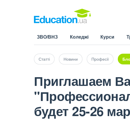
ЗВО/ВНЗ
Коледжі
Курси
Т
Статті
Новини
Професії
Бло
Приглашаем Ва
"Профессионал
будет 25-26 ма