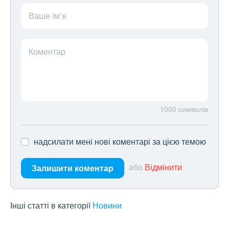
Ваше ім’я
Коментар
1000
символів
надсилати мені нові коментарі за цією темою
або
Відмінити
Залишити коментар
Інші статті в категорії
Новини