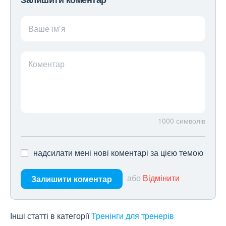
Ваше ім’я
Коментар
1000
символів
надсилати мені нові коментарі за цією темою
або
Відмінити
Залишити коментар
Інші статті в категорії
Тренінги для тренерів