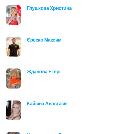
Глушкова Христина
Єреско Максим
Жданова Етері
Кайсіна Анастасія