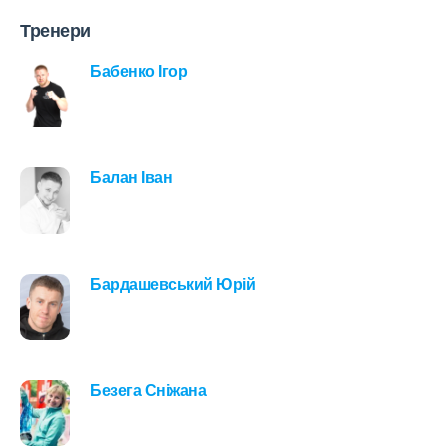
Тренери
Бабенко Ігор
Балан Іван
Бардашевський Юрій
Безега Сніжана