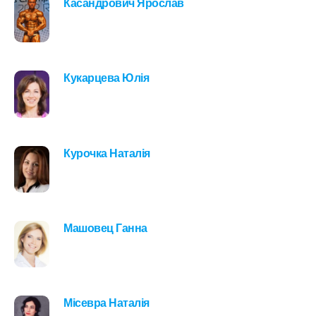
Касандрович Ярослав
Кукарцева Юлія
Курочка Наталія
Машовец Ганна
Місевра Наталія