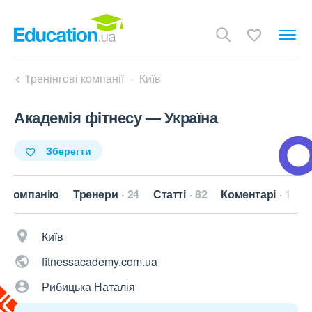
Тренінгові компанії
Київ
Академія фітнесу — Україна
Зберегти
о компанію
Тренери
24
Статті
82
Коментарі
1
Київ
fitnessacademy.com.ua
Рибицька Наталія