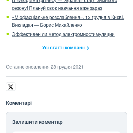
В «Академії фітнесу — Україна» старт зимнього
сезону! Плануй своє навчання вже зараз
«Міофасціальне розслаблення». 12 грудня в Києві.
Викладач — Борис Михайленко
Эффективен ли метод электромиостимуляции
Усі статті компанії
Останнє оновлення 28 грудня 2021
Коментарі
Залишити коментар