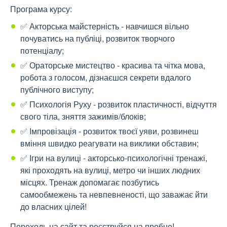
Програма курсу:
✅ Акторська майстерність - навчишся вільно
почуватись на публіці, розвиток творчого
потенціалу;
✅ Ораторське мистецтво - красива та чітка мова,
робота з голосом, дізнаєшся секрети вдалого
публічного виступу;
✅ Психологія Руху - розвиток пластичності, відчуття
свого тіла, зняття зажимів/блоків;
✅ Імпровізація - розвиток твоєї уяви, розвинеш
вміння швидко реагувати на виклики обставин;
✅ Ігри на вулиці - акторсько-психологічні тренажі,
які проходять на вулиці, метро чи інших людних
місцях. Тренаж допомагає позбутись
самообмежень та невпевненості, що заважає йти
до власних цілей!
Переходь на сайт та реєструйся на пробне!