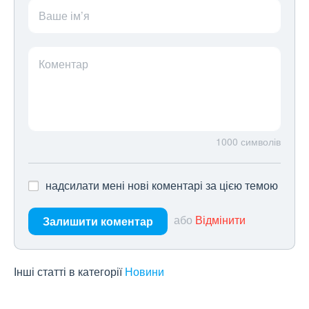
Ваше ім’я
Коментар
1000
символів
надсилати мені нові коментарі за цією темою
або
Відмінити
Залишити коментар
Інші статті в категорії
Новини