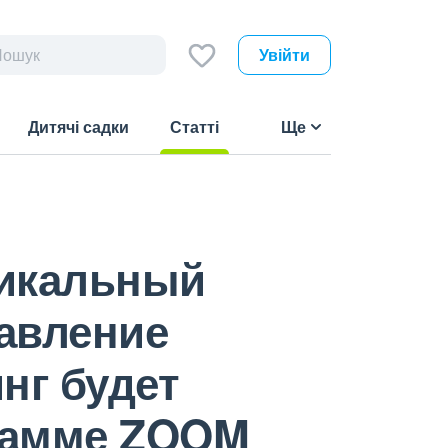
Увійти
Дитячі садки
Статті
Ще
(current)
никальный
равление
нг будет
грамме ZOOM