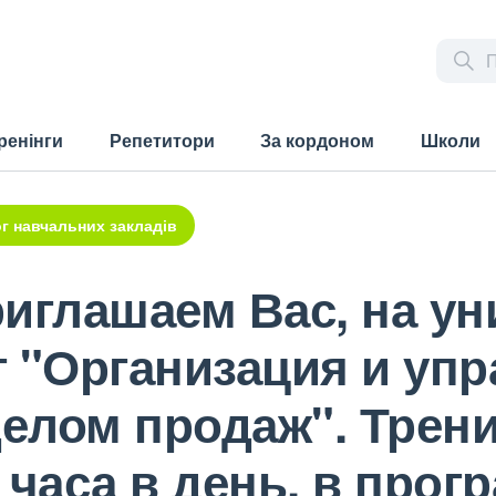
ренінги
Репетитори
За кордоном
Школи
г навчальних закладів
приглашаем Вас, на у
г "Организация и уп
елом продаж". Трени
 часа в день, в про