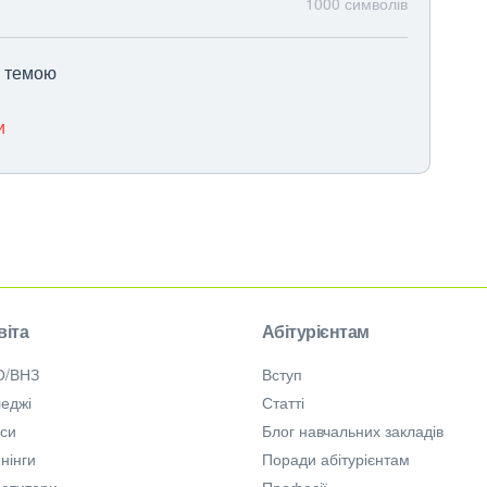
1000
символів
ю темою
и
віта
Абітурієнтам
О/ВНЗ
Вступ
еджі
Статті
рси
Блог навчальних закладів
нінги
Поради абітурієнтам