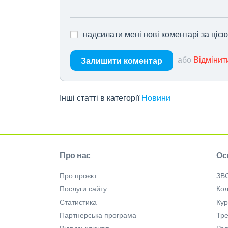
надсилати мені нові коментарі за ціє
або
Відмінит
Залишити коментар
Інші статті в категорії
Новини
Про нас
Ос
Про проєкт
ЗВ
Послуги сайту
Кол
Статистика
Ку
Партнерська програма
Тре