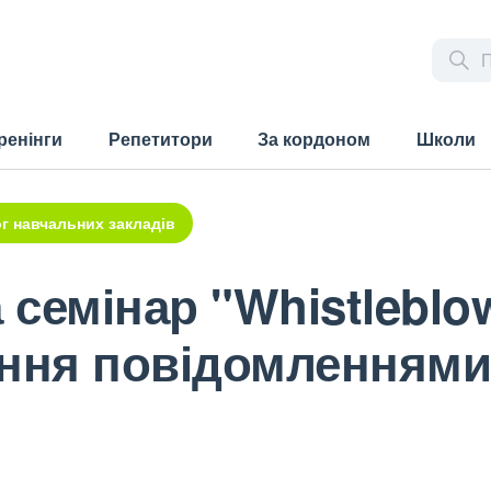
ренінги
Репетитори
За кордоном
Школи
г навчальних закладів
семінар "Whistleblo
іння повідомленнями