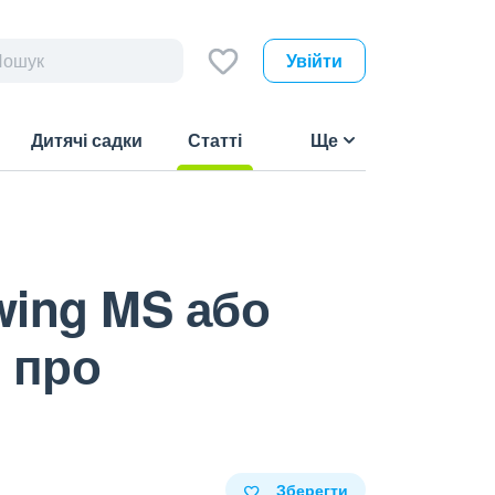
Увійти
Дитячі садки
Статті
Ще
(current)
wing MS або
 про
Зберегти