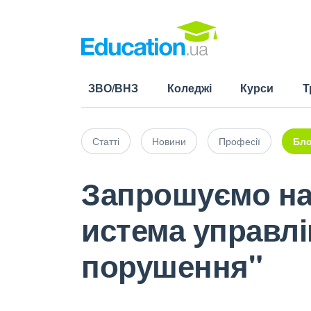
ЗВО/ВНЗ
Коледжі
Курси
Т
Статті
Новини
Професії
Бло
Запрошуємо на 
истема управл
порушення"