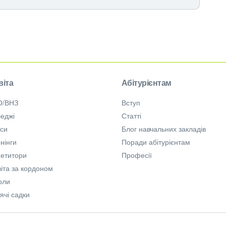
віта
Абітурієнтам
О/ВНЗ
Вступ
еджі
Статті
рси
Блог навчальних закладів
нінги
Поради абітурієнтам
петитори
Професії
іта за кордоном
оли
ячі садки