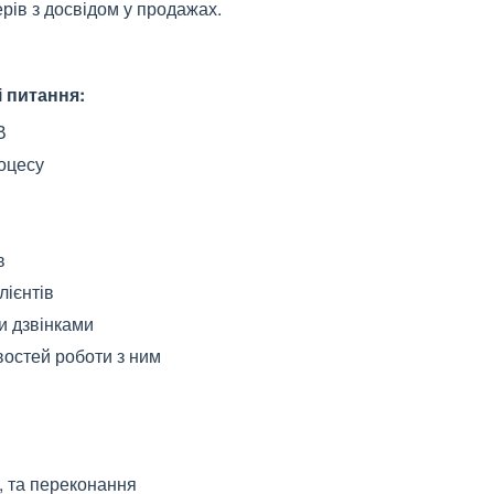
рів з досвідом у продажах.
 питання:
В
оцесу
в
лієнтів
и дзвінками
востей роботи з ним
, та переконання