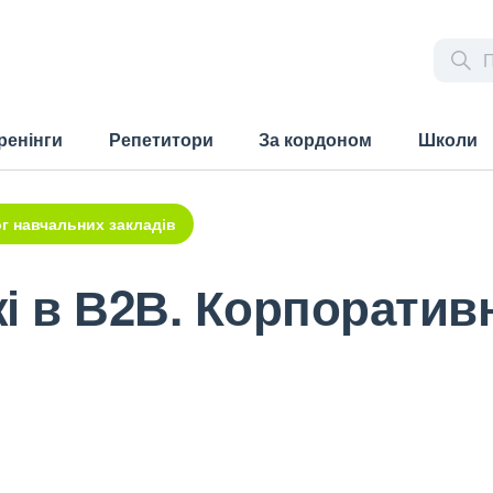
ренінги
Репетитори
За кордоном
Школи
г навчальних закладів
і в В2В. Корпоратив