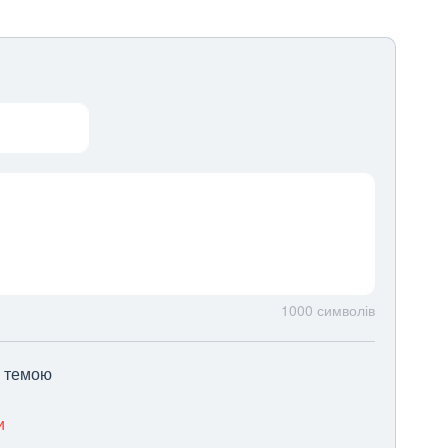
1000
символів
ю темою
и