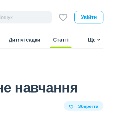
Увійти
Дитячі садки
Статті
Ще
(current)
не навчання
Зберегти