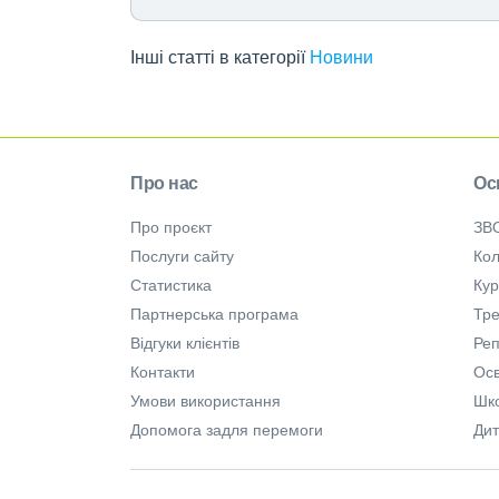
Інші статті в категорії
Новини
Про нас
Ос
Про проєкт
ЗВ
Послуги сайту
Кол
Статистика
Ку
Партнерська програма
Тре
Відгуки клієнтів
Ре
Контакти
Осв
Умови використання
Шк
Допомога задля перемоги
Дит