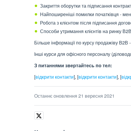
Закриття оборутки та підписання контрак
Найпоширеніші помилки початківця - ме
Робота з клієнтом після підписання дого
Способи утримання клієнтів на ринку В2
Більше інформації по курсу продажіву В2В - 
Інші курси для офісного персоналу (діловодс
З питаннями зве
р
тайтесь по тел:
[
відкрити контакти
]
,
[
відкрити контакти
]
,
[
відк
Останнє оновлення 21 вересня 2021