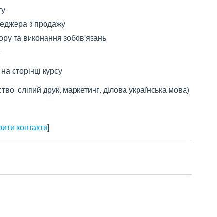
ту
неджера з продажу
вору та виконання зобов'язань
В
на сторінці курсу
тво, сліпий друк, маркетинг, ділова українська мова)
рити контакти
]