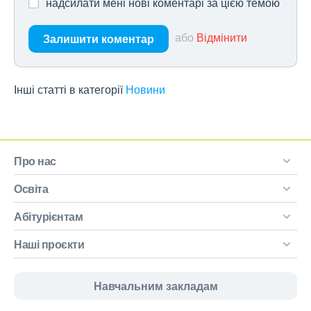
надсилати мені нові коментарі за цією темою
або
Відмінити
Залишити коментар
Інші статті в категорії
Новини
Про нас
Освіта
Абітурієнтам
Наші проєкти
Навчальним закладам