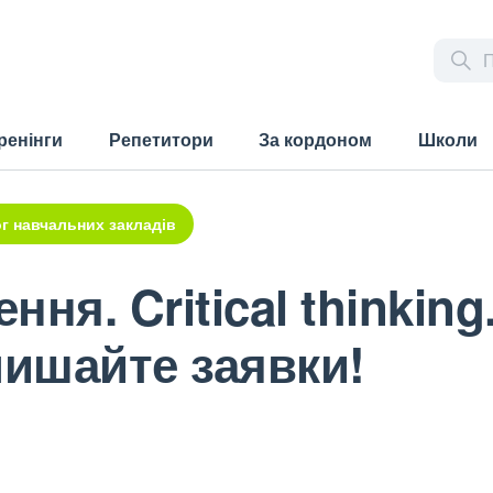
ренінги
Репетитори
За кордоном
Школи
г навчальних закладів
ня. Critical thinkin
ишайте заявки!