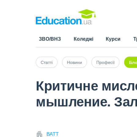
ЗВО/ВНЗ
Коледжі
Курси
Т
Статті
Новини
Професії
Бло
Критичне мислен
мышление. Зал
ВАТТ