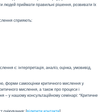
ти людей приймати правильні рішення, розвивати їх
слення сприяють:
слення є: інтерпретація, аналіз, оцінка, умовивід,
ою, форми самооцінки критичного мислення у
ритичного мислення, а також про процеси і
ня – у нашому консультаційному семінарі: "Критичне
ст очікування:
[
відкрити контакти
]
.