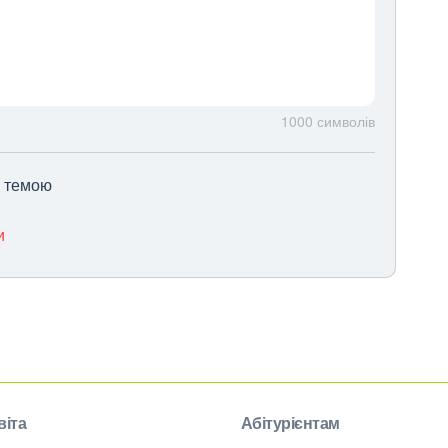
1000
символів
ю темою
и
віта
Абітурієнтам