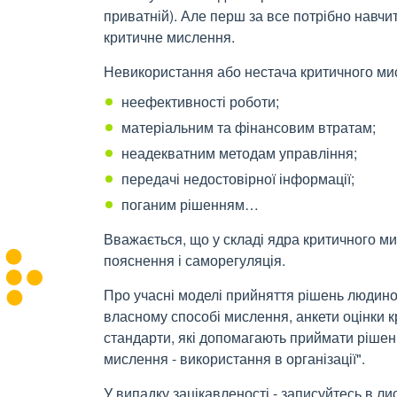
приватній). Але перш за все потрібно навчи
критичне мислення.
Невикористання або нестача критичного ми
неефективності роботи;
матеріальним та фінансовим втратам;
неадекватним методам управління;
передачі недостовірної інформації;
поганим рішенням…
Вважається, що у складі ядра ​​критичного ми
пояснення і саморегуляція.
Про учасні моделі прийняття рішень людин
власному способі мислення, анкети оцінки к
стандарти, які допомагають приймати рішен
мислення - використання в організації".
У випадку зацікавленості - записуйтесь в ли