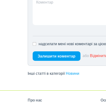
Коментар
надсилати мені нові коментарі за ціє
або
Відмінит
Залишити коментар
Інші статті в категорії
Новини
Про нас
Ос