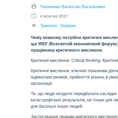
Тихоненко Валентин Васильович
4 жовтня 2021
Тренінги
Новини
Чому кожному потрібно критичне мислен
що WEF (Всесвітній економічний форум) н
працівника критичного мислення.
Критичне мислення. Critical thinking. Крит
Критичне мислення, ключові показники діяльн
індикатори ризиків, прийняття рішень в умо
організації.
Те, що люди нездатні передбачати наслідки 
катастрофічних результатів, не тільки для л
для багатьох інших людей.
Застосування людьми критичного мислення н