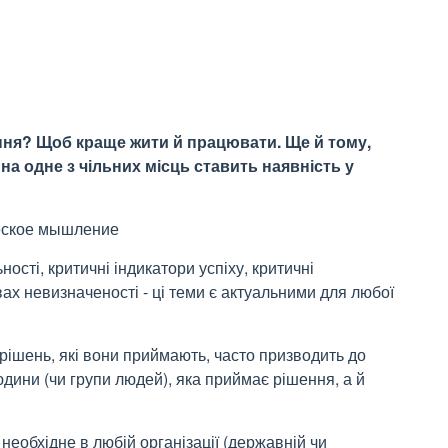
ня? Щоб краще жити й працювати. Ще й тому,
а одне з чільних місць ставить наявність у
ическое мышление
ості, критичні індикатори успіху, критичні
вах невизначеності - ці теми є актуальними для любої
рішень, які вони приймають, часто призводить до
юдини (чи групи людей), яка приймає рішення, а й
еобхідне в любій організації (державній чи