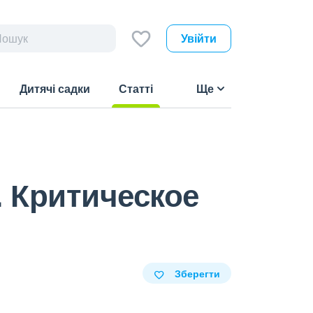
Увійти
Дитячі садки
Статті
Ще
(current)
g. Критическое
Зберегти