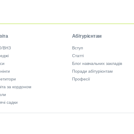
віта
Абітурієнтам
О/ВНЗ
Вступ
еджі
Статті
рси
Блог навчальних закладів
нінги
Поради абітурієнтам
петитори
Професії
іта за кордоном
оли
ячі садки