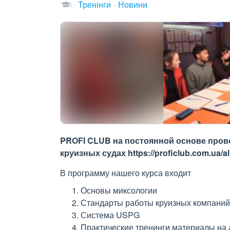
Тренінги
Новини
PROFI CLUB на постоянной основе прово
круизных судах https://proficlub.com.ua/a
В программу нашего курса входит
Основы миксологии
Стандарты работы круизных компани
Система USPG
Практические тренинги материалы на