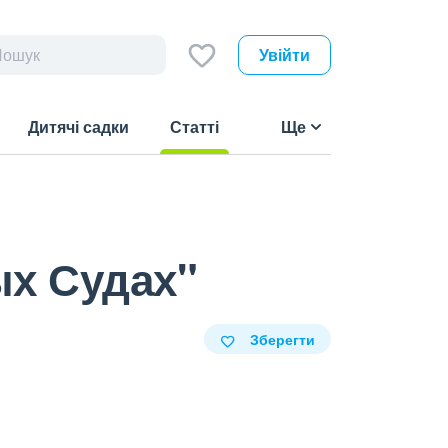
Увійти
Дитячі садки
Статті
Ще
(current)
ых Судах"
Зберегти