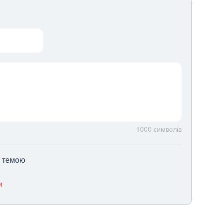
1000
символів
ю темою
и