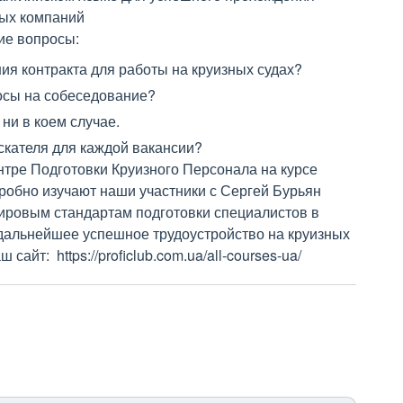
ых компаний
ие вопросы:
ия контракта для работы на круизных судах?
осы на собеседование?
 ни в коем случае.
искателя для каждой вакансии?
нтре Подготовки Круизного Персонала на курсе
робно изучают наши участники с Сергей Бурьян
ировым стандартам подготовки специалистов в
х дальнейшее успешное трудоустройство на круизных
айт: https://proficlub.com.ua/all-courses-ua/