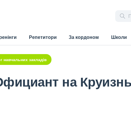
ренінги
Репетитори
За кордоном
Школи
г навчальних закладів
Официант на Круизн