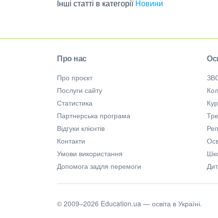
Інші статті в категорії
Новини
Про нас
Ос
Про проєкт
ЗВ
Послуги сайту
Кол
Статистика
Ку
Партнерська програма
Тре
Відгуки клієнтів
Ре
Контакти
Осв
Умови використання
Шк
Допомога задля перемоги
Дит
© 2009–2026 Education.ua — освіта в Україні.