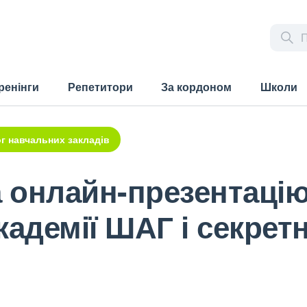
ренінги
Репетитори
За кордоном
Школи
г навчальних закладів
 онлайн-презентацію
кадемії ШАГ і секретн