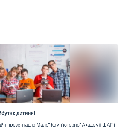
йбутнє дитини!
айн презентацію Малої Комп'ютерної Академії ШАГ і