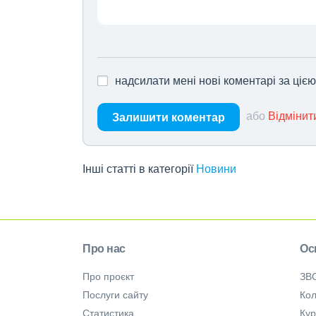
надсилати мені нові коментарі за ціє
або
Відмінит
Залишити коментар
Інші статті в категорії
Новини
Про нас
Ос
Про проєкт
ЗВ
Послуги сайту
Кол
Статистика
Ку