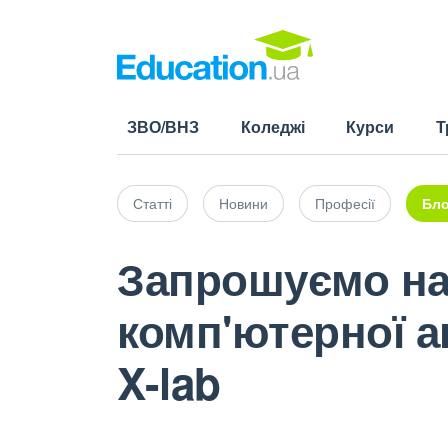
ЗВО/ВНЗ
Коледжі
Курси
Т
Статті
Новини
Професії
Бло
Запрошуємо на
комп'ютерної а
X-lab