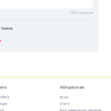
1000
символів
ю темою
и
віта
Абітурієнтам
О/ВНЗ
Вступ
еджі
Статті
рси
Блог навчальних закладів