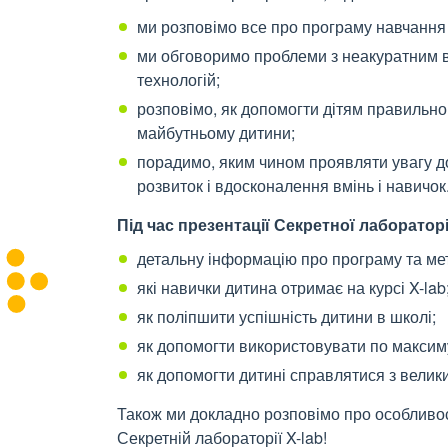
ми розповімо все про програму навчання 
ми обговоримо проблеми з неакуратним 
технологій;
розповімо, як допомогти дітям правильно 
майбутньому дитини;
порадимо, яким чином проявляти увагу до
розвиток і вдосконалення вмінь і навичок
Під час презентації Секретної лабораторі
детальну інформацію про програму та мет
які навички дитина отримає на курсі X-lab
як поліпшити успішність дитини в школі;
як допомогти використовувати по максим
як допомогти дитині справлятися з велики
Також ми докладно розповімо про особливост
Секретній лабораторії X-lab!