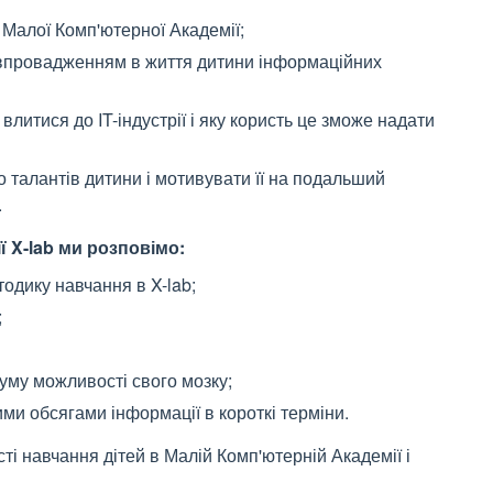
Малої Комп'ютерної Академії;
впровадженням в життя дитини інформаційних
влитися до IT-індустрії і яку користь це зможе надати
 талантів дитини і мотивувати її на подальший
.
ї X-lab ми розповімо:
одику навчання в X-lab;
;
уму можливості свого мозку;
ми обсягами інформації в короткі терміни.
і навчання дітей в Малій Комп'ютерній Академії і