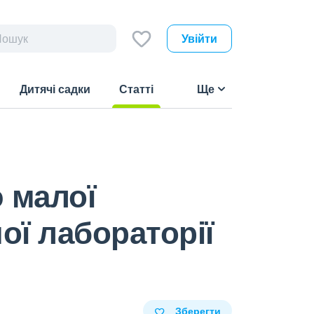
Увійти
Дитячі садки
Статті
Ще
(current)
 малої
ої лабораторії
Зберегти