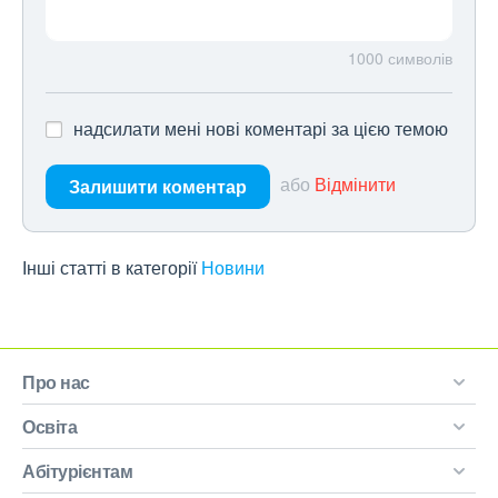
1000
символів
надсилати мені нові коментарі за цією темою
або
Відмінити
Залишити коментар
Інші статті в категорії
Новини
Про нас
Освіта
Абітурієнтам