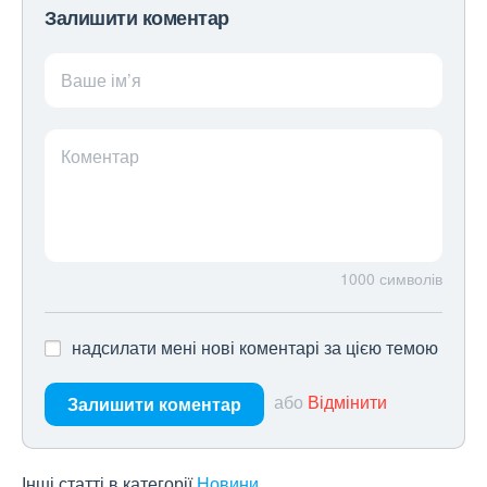
Залишити коментар
Ваше ім’я
Коментар
1000
символів
надсилати мені нові коментарі за цією темою
або
Відмінити
Залишити коментар
Інші статті в категорії
Новини