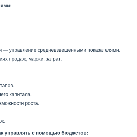
лями:
и — управление средневзвешенными показателями.
иях продаж, маржи, затрат.
тапов.
его капитала.
зможности роста.
аж.
ак управлять с помощью бюджетов: