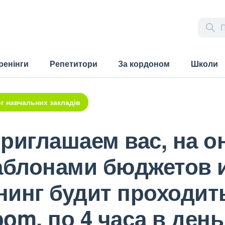
ренінги
Репетитори
За кордоном
Школи
г навчальних закладів
риглашаем вас, на о
аблонами бюджетов 
инг будит проходить
om, по 4 часа в день