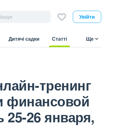
Увійти
Дитячі садки
Статті
Ще
(current)
нлайн-тренинг
и финансовой
 25-26 января,