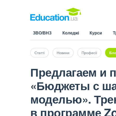
ЗВО/ВНЗ
Коледжі
Курси
Т
Статті
Новини
Професії
Бло
Предлагаем и п
«Бюджеты с ш
моделью». Трен
в программе Zo