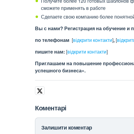
Получите более 120 готовых шаблонов ф
сможете применять в работе
Сделаете свою компанию более понятно
Вы с нами? Регистрация на обучение и
по телефонам
[
відкрити контакти
]
,
[
відкрит
пишите нам:
[
відкрити контакти
]
Приглашаем на повышение профессиона
успешного бизнеса».
Коментарі
Залишити коментар