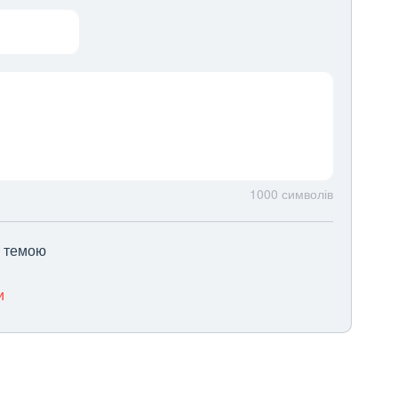
1000
символів
ю темою
и