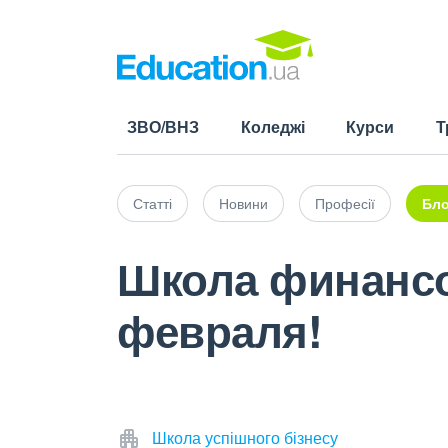
ЗВО/ВНЗ
Коледжі
Курси
Т
Статті
Новини
Професії
Бло
Школа финансов
февраля!
Школа успішного бізнесу