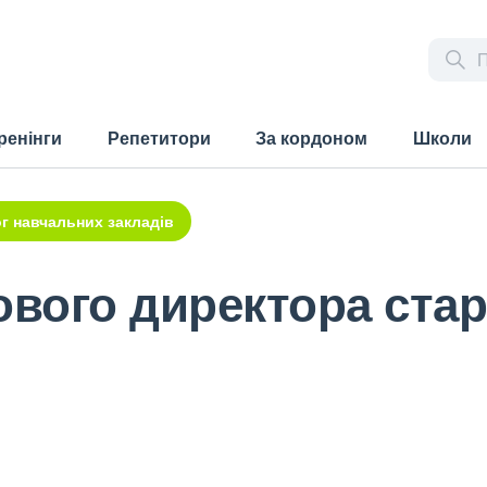
ренінги
Репетитори
За кордоном
Школи
г навчальних закладів
ого директора старт