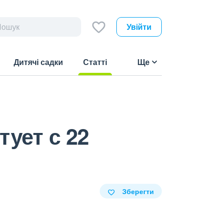
Увійти
Дитячі садки
Статті
Ще
(current)
ует с 22
Зберегти