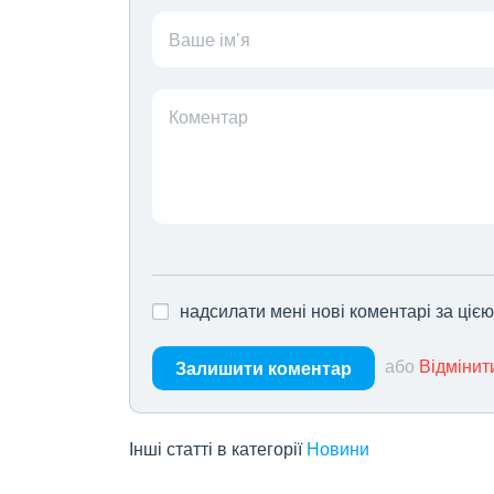
Ваше ім’я
Коментар
надсилати мені нові коментарі за ціє
або
Відмінит
Залишити коментар
Інші статті в категорії
Новини