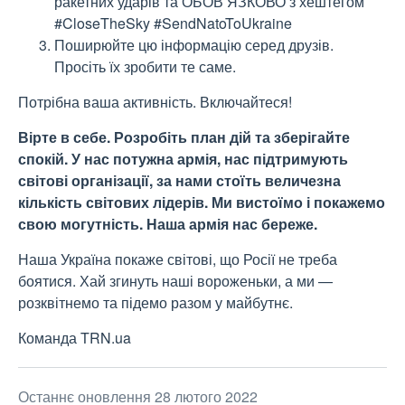
ракетних ударів та ОБОВ’ЯЗКОВО з хештегом
#CloseTheSky #SendNatoToUkraine
Поширюйте цю інформацію серед друзів.
Просіть їх зробити те саме.
Потрібна ваша активність. Включайтеся!
Вірте в себе. Розробіть план дій та зберігайте
спокій. У нас потужна армія, нас підтримують
світові організації, за нами стоїть величезна
кількість світових лідерів. Ми вистоїмо і покажемо
свою могутність. Наша армія нас береже.
Наша Україна покаже світові, що Росії не треба
боятися. Хай згинуть наші вороженьки, а ми —
розквітнемо та підемо разом у майбутнє.
Команда TRN.ua
Останнє оновлення 28 лютого 2022