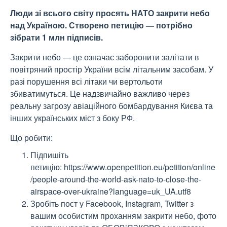
Люди зі всього світу просять НАТО закрити небо
над Україною. Створено петицію — потрібно
зібрати 1 млн підписів.
Закрити небо — це означає заборонити залітати в
повітряний простір України всім літальним засобам. У
разі порушення всі літаки чи вертольоти
збиватимуться. Це надзвичайно важливо через
реальну загрозу авіаційного бомбардування Києва та
інших українських міст з боку РФ.
Що робити:
Підпишіть
петицію: https://www.openpetition.eu/petition/online
/people-around-the-world-ask-nato-to-close-the-
airspace-over-ukraine?language=uk_UA.utf8
Зробіть пост у Facebook, Instagram, Twitter з
вашим особистим проханням закрити небо, фото