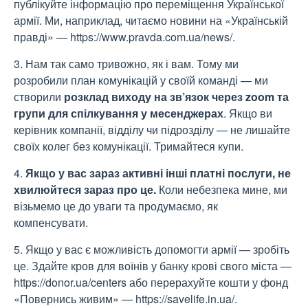
публікуйте інформацію про переміщення Української
армії. Ми, наприклад, читаємо новини на «Українській
правді» — https://www.pravda.com.ua/news/.
3. Нам так само тривожно, як і вам. Тому ми
розробили план комунікацій у своїй команді — ми
створили
розклад виходу на зв’язок через zoom та
групи для спілкування у месенджерах
. Якщо ви
керівник компанії, відділу чи підрозділу — не лишайте
своїх колег без комунікації. Тримайтеся купи.
4.
Якщо у вас зараз активні інші платні послуги, не
хвилюйтеся зараз про це.
Коли небезпека мине, ми
візьмемо це до уваги та продумаємо, як
компенсувати.
5. Якщо у вас є можливість допомогти армії — зробіть
це. Здайте кров для воїнів у банку крові свого міста —
https://donor.ua/centers або перерахуйте кошти у фонд
«Повернись живим» — https://savelife.in.ua/.