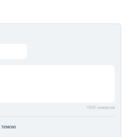
1000
символів
ю темою