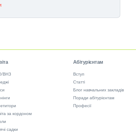
и
віта
Абітурієнтам
О/ВНЗ
Вступ
еджі
Статті
рси
Блог навчальних закладів
нінги
Поради абітурієнтам
петитори
Професії
іта за кордоном
оли
ячі садки