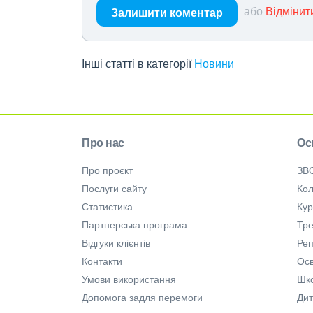
або
Відмінит
Залишити коментар
Інші статті в категорії
Новини
Про нас
Ос
Про проєкт
ЗВ
Послуги сайту
Кол
Статистика
Ку
Партнерська програма
Тре
Відгуки клієнтів
Ре
Контакти
Осв
Умови використання
Шк
Допомога задля перемоги
Дит