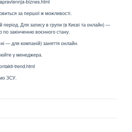
napravlennja-biznes.html
овиться за першої ж можливості.
 період. Для запису в групи (в Києві та онлайн) —
о по закінченню воєнного стану.
вні — для компаній) заняття онлайн.
чнюйте у менеджера.
ontakti-trend.html
мо ЗСУ.