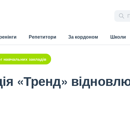
ренінги
Репетитори
За кордоном
Школи
г навчальних закладів
ія «Тренд» відновлю