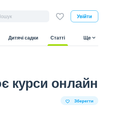
Увійти
Дитячі садки
Статті
Ще
(current)
є курси онлайн
Зберегти