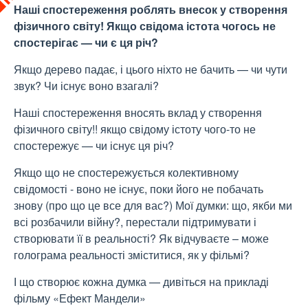
Наші спостереження роблять внесок у створення
фізичного світу! Якщо свідома істота чогось не
спостерігає — чи є ця річ?
Якщо дерево падає, і цього ніхто не бачить — чи чути
звук? Чи існує воно взагалі?
Наші спостереження вносять вклад у створення
фізичного світу!! якщо свідому істоту чого-то не
спостережує — чи існує ця річ?
Якщо що не спостережується колективному
свідомості - воно не існує, поки його не побачать
знову (про що це все для вас?) Мої думки: що, якби ми
всі розбачили війну?, перестали підтримувати і
створювати її в реальності? Як відчуваєте – може
голограма реальності зміститися, як у фільмі?
І що створює кожна думка — дивіться на прикладі
фільму «Ефект Мандели»