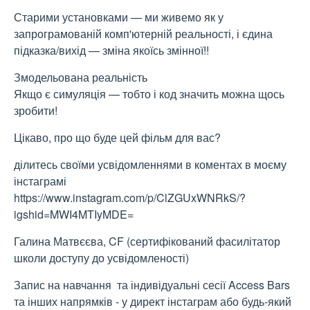
Старими установками — ми живемо як у
запрограмованій комп'ютерній реальності, і єдина
підказка/вихід — зміна якоїсь змінної!!
Змодельована реальність
Якщо є симуляція — тобто і код значить можна щось
зробити!
Цікаво, про що буде цей фільм для вас?
ділитесь своїми усвідомленнями в коментах в моєму
інстаграмі
https://www.instagram.com/p/ClZGUxWNRkS/?
igshid=MWI4MTIyMDE=
Галина Матвєєва, CF (сертифікований фасилітатор
школи доступу до усвідомленості)
Запис на навчання та індивідуальні сесії Access Bars
та інших напрямків - у директ інстаграм або будь-який