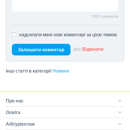
1000
символів
надсилати мені нові коментарі за цією темою
або
Відмінити
Залишити коментар
Інші статті в категорії
Новини
Про нас
Освіта
Абітурієнтам