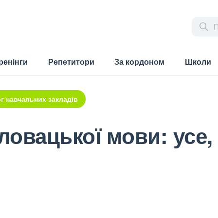
ренінги
Репетитори
За кордоном
Школи
г навчальних закладів
словацької мови: усе,