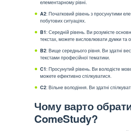
елементарному рівні.
A2
: Початковий рівень з просунутими ел
побутових ситуаціях.
B1
: Середній рівень. Ви розумієте осно
текстах, можете висловлювати думки та о
B2
: Вище середнього рівня. Ви здатні ве
текстами професійної тематики.
C1
: Просунутий рівень. Ви володієте мово
можете ефективно спілкуватися.
C2
: Вільне володіння. Ви здатні спілкува
Чому варто обрати
ComeStudy?