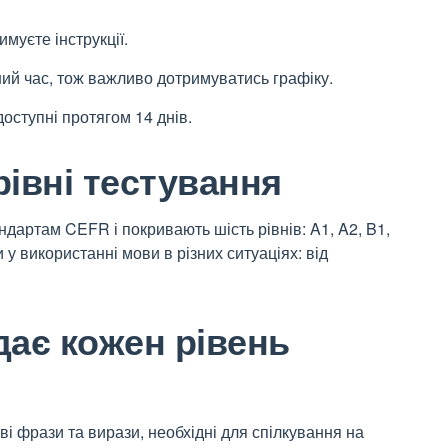
имуєте інструкції.
ний час, тож важливо дотримуватись графіку.
доступні протягом 14 днів.
рівні тестування
дартам CEFR і покривають шість рівнів: A1, A2, B1,
 у використанні мови в різних ситуаціях: від
дає кожен рівень
ві фрази та вирази, необхідні для спілкування на