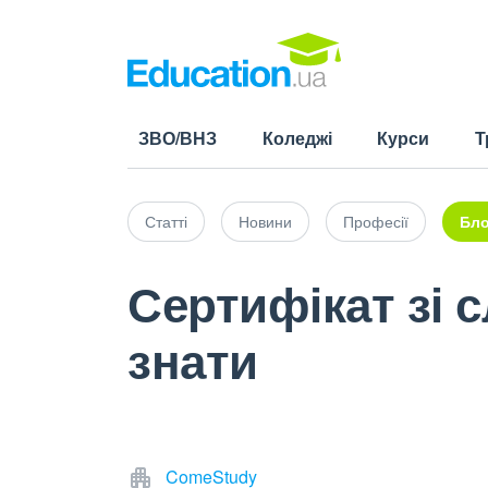
ЗВО/ВНЗ
Коледжі
Курси
Т
Статті
Новини
Професії
Бло
Сертифікат зі 
знати
ComeStudy