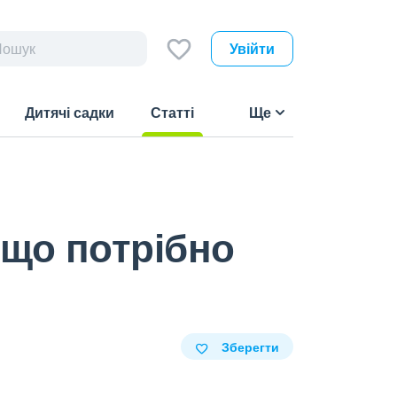
Увійти
Дитячі садки
Статті
Ще
(current)
 що потрібно
Зберегти