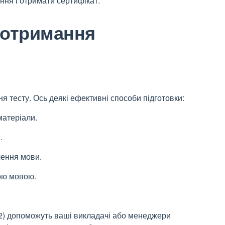
ання і отримати сертифікат.
 отримання
 тесту. Ось деякі ефективні способи підготовки:
матеріали.
.
чення мови.
ою мовою.
 В2) допоможуть ваші викладачі або менеджери