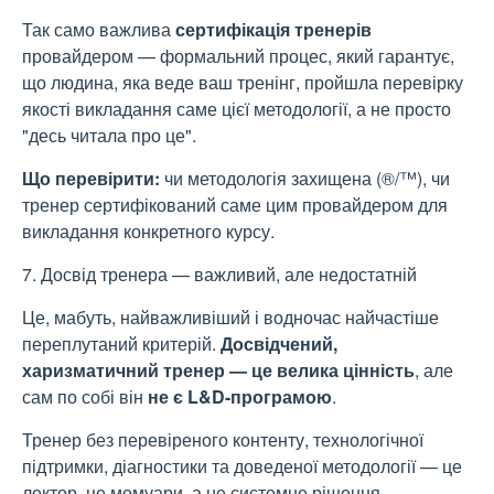
Так само важлива
сертифікація тренерів
провайдером — формальний процес, який гарантує,
що людина, яка веде ваш тренінг, пройшла перевірку
якості викладання саме цієї методології, а не просто
"десь читала про це".
Що перевірити:
чи методологія захищена (®/™), чи
тренер сертифікований саме цим провайдером для
викладання конкретного курсу.
7. Досвід тренера — важливий, але недостатній
Це, мабуть, найважливіший і водночас найчастіше
переплутаний критерій.
Досвідчений,
харизматичний тренер — це велика цінність
, але
сам по собі він
не є L&D-програмою
.
Тренер без перевіреного контенту, технологічної
підтримки, діагностики та доведеної методології — це
лектор, це мемуари, а не системне рішення.