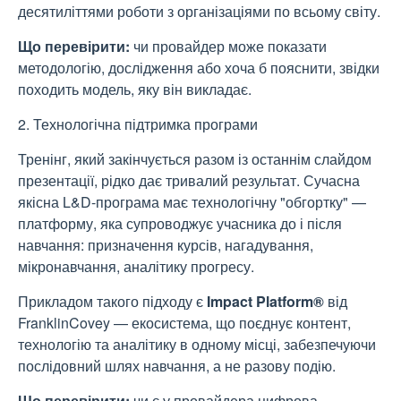
десятиліттями роботи з організаціями по всьому світу.
Що перевірити:
чи провайдер може показати
методологію, дослідження або хоча б пояснити, звідки
походить модель, яку він викладає.
2. Технологічна підтримка програми
Тренінг, який закінчується разом із останнім слайдом
презентації, рідко дає тривалий результат. Сучасна
якісна L&D-програма має технологічну "обгортку" —
платформу, яка супроводжує учасника до і після
навчання: призначення курсів, нагадування,
мікронавчання, аналітику прогресу.
Прикладом такого підходу є
Impact Platform®
від
FranklinCovey — екосистема, що поєднує контент,
технологію та аналітику в одному місці, забезпечуючи
послідовний шлях навчання, а не разову подію.
Що перевірити:
чи є у провайдера цифрова