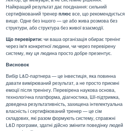
Найкращий результат дає поєднання: сильний
сертифікований тренер
плюс
все, що рекомендується
вище. Одне без іншого — це або жива розмова без
структури, або структура без живої взаємодії.
Що перевірити:
чи ваша організація обирає тренінг
через ім'я конкретної людини, чи через перевірену
систему, яку ця людина просто добре презентує.
Висновок
Вибір L&D-партнера — це інвестиція, яка повинна
давати вимірюваний результат, а не просто приємні
емоції після тренінгу. Перевірена наукова основа,
технологічна платформа, діагностика, ШІ-підтримка,
доведена результативність, захищена інтелектуальна
власність і сертифікований тренер — це сім
складових, які разом формують систему, справжні
L&D програми, здатні дійсно змінити поведінку людей