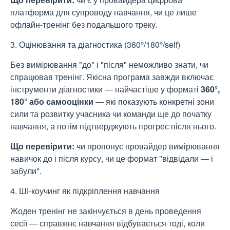
платформа для супроводу навчання, чи це лише
офлайн-тренінг без подальшого треку.
3. Оцінювання та діагностика (360°/180°/self)
Без вимірювання "до" і "після" неможливо знати, чи
спрацював тренінг. Якісна програма завжди включає
інструменти діагностики — найчастіше у форматі
360°,
180° або самооцінки
— які показують конкретні зони
сили та розвитку учасника чи команди ще до початку
навчання, а потім підтверджують прогрес після нього.
Що перевірити:
чи пропонує провайдер вимірювання
навичок до і після курсу, чи це формат "відвідали — і
забули".
4. ШІ-коучинг як підкріплення навчання
Жоден тренінг не закінчується в день проведення
сесії — справжнє навчання відбувається тоді, коли