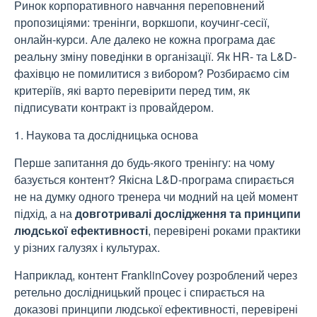
Ринок корпоративного навчання переповнений
пропозиціями: тренінги, воркшопи, коучинг-сесії,
онлайн-курси. Але далеко не кожна програма дає
реальну зміну поведінки в організації. Як HR- та L&D-
фахівцю не помилитися з вибором? Розбираємо сім
критеріїв, які варто перевірити перед тим, як
підписувати контракт із провайдером.
1. Наукова та дослідницька основа
Перше запитання до будь-якого тренінгу: на чому
базується контент? Якісна L&D-програма спирається
не на думку одного тренера чи модний на цей момент
підхід, а на
довготривалі дослідження та принципи
людської ефективності
, перевірені роками практики
у різних галузях і культурах.
Наприклад, контент FranklinCovey розроблений через
ретельно дослідницький процес і спирається на
доказові принципи людської ефективності, перевірені