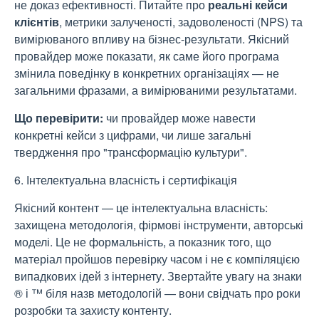
не доказ ефективності. Питайте про
реальні кейси
клієнтів
, метрики залученості, задоволеності (NPS) та
вимірюваного впливу на бізнес-результати. Якісний
провайдер може показати, як саме його програма
змінила поведінку в конкретних організаціях — не
загальними фразами, а вимірюваними результатами.
Що перевірити:
чи провайдер може навести
конкретні кейси з цифрами, чи лише загальні
твердження про "трансформацію культури".
6. Інтелектуальна власність і сертифікація
Якісний контент — це інтелектуальна власність:
захищена методологія, фірмові інструменти, авторські
моделі. Це не формальність, а показник того, що
матеріал пройшов перевірку часом і не є компіляцією
випадкових ідей з інтернету. Звертайте увагу на знаки
® і ™ біля назв методологій — вони свідчать про роки
розробки та захисту контенту.