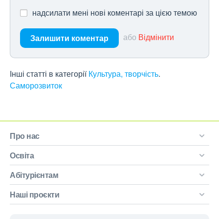
надсилати мені нові коментарі за цією темою
або
Відмінити
Залишити коментар
Інші статті в категорії
Культура, творчість
Саморозвиток
Про нас
Освіта
Абітурієнтам
Наші проєкти