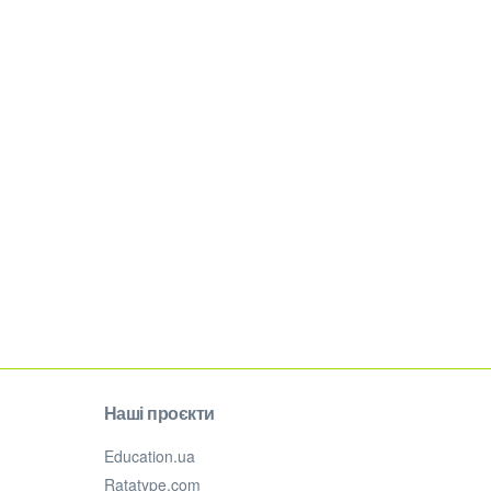
Наші проєкти
Education.ua
Ratatype.com