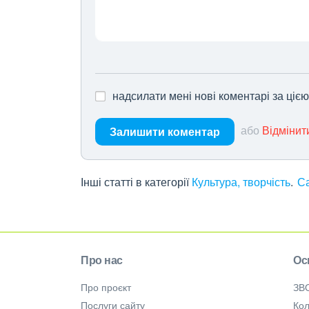
надсилати мені нові коментарі за ціє
або
Відмінит
Залишити коментар
Інші статті в категорії
Культура, творчість
С
Про нас
Ос
Про проєкт
ЗВ
Послуги сайту
Кол