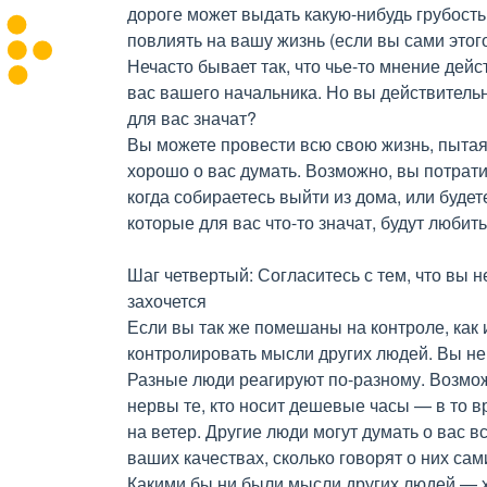
дороге может выдать какую-нибудь грубость
повлиять на вашу жизнь (если вы сами этого
Нечасто бывает так, что чье-то мнение дей
вас вашего начальника. Но вы действительно
для вас значат?
Вы можете провести всю свою жизнь, пытая
хорошо о вас думать. Возможно, вы потрати
когда собираетесь выйти из дома, или буде
которые для вас что-то значат, будут любить
Шаг четвертый: Согласитесь с тем, что вы н
захочется
Если вы так же помешаны на контроле, как и
контролировать мысли других людей. Вы не 
Разные люди реагируют по-разному. Возмож
нервы те, кто носит дешевые часы — в то в
на ветер. Другие люди могут думать о вас вс
ваших качествах, сколько говорят о них сам
Какими бы ни были мысли других людей — 