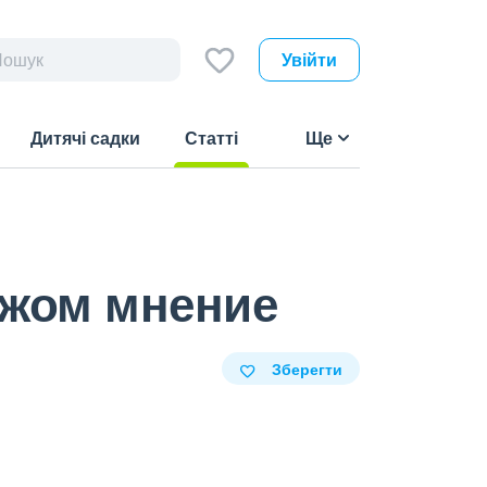
Увійти
Дитячі садки
Статті
Ще
(current)
ужом мнение
Зберегти