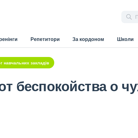
ренінги
Репетитори
За кордоном
Школи
г навчальних закладів
от беспокойства о ч