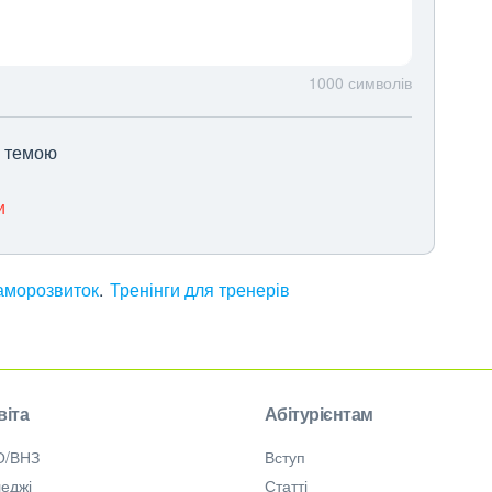
1000
символів
ю темою
и
аморозвиток
Тренінги для тренерів
віта
Абітурієнтам
О/ВНЗ
Вступ
еджі
Статті