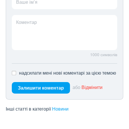
Ваше ім’я
Коментар
1000
символів
надсилати мені нові коментарі за цією темою
або
Відмінити
Залишити коментар
Інші статті в категорії
Новини