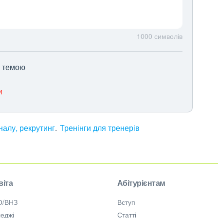
1000
символів
ю темою
и
алу, рекрутинг
Тренінги для тренерів
віта
Абітурієнтам
О/ВНЗ
Вступ
еджі
Статті