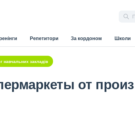
ренінги
Репетитори
За кордоном
Школи
г навчальних закладів
ермаркеты от произ