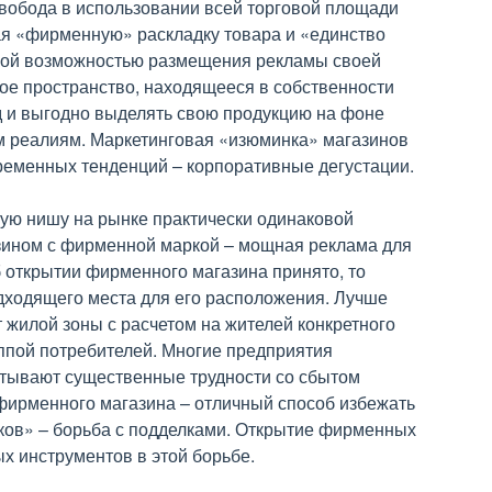
вобода в использовании всей торговой площади
ая «фирменную» раскладку товара и «единство
ной возможностью размещения рекламы своей
ое пространство, находящееся в собственности
д и выгодно выделять свою продукцию на фоне
ым реалиям. Маркетинговая «изюминка» магазинов
ременных тенденций – корпоративные дегустации.
бую нишу на рынке практически одинаковой
азином с фирменной маркой – мощная реклама для
 открытии фирменного магазина принято, то
дходящего места для его расположения. Лучше
 жилой зоны с расчетом на жителей конкретного
уппой потребителей. Многие предприятия
ывают существенные трудности со сбытом
 фирменного магазина – отличный способ избежать
ков» – борьба с подделками. Открытие фирменных
х инструментов в этой борьбе.