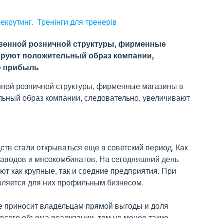
рекрутинг
Тренінги для тренерів
твенной розничной структуры, фирменные
ируют положительный образ компании,
ю прибыль
нной розничной структуры, фирменные магазины в
льный образ компании, следовательно, увеличивают
в стали открываться еще в советский период. Как
заводов и мясокомбинатов. На сегодняшний день
 как крупные, так и средние предприятия. При
вляется для них профильным бизнесом.
е приносит владельцам прямой выгоды и доля
всего объема реализации, тем не менее такие