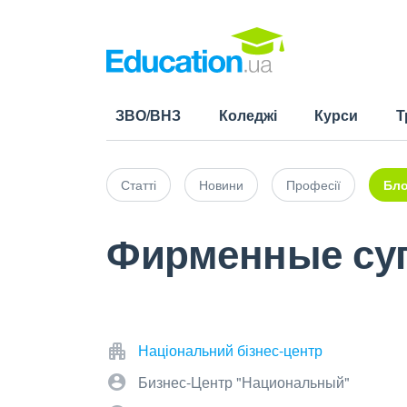
ЗВО/ВНЗ
Коледжі
Курси
Т
Статті
Новини
Професії
Бло
Фирменные суп
Національний бізнес-центр
Бизнес-Центр "Национальный"