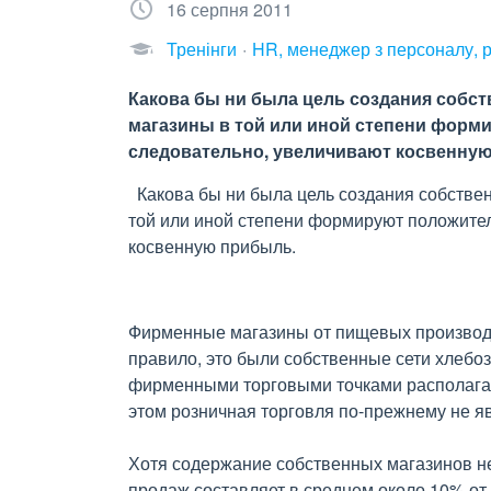
16 серпня 2011
Тренінги
HR, менеджер з персоналу, 
Какова бы ни была цель создания собс
магазины в той или иной степени форм
следовательно, увеличивают косвенну
Какова бы ни была цель создания собстве
той или иной степени формируют положите
косвенную прибыль.
Фирменные магазины от пищевых производст
правило, это были собственные сети хлебо
фирменными торговыми точками располагают
этом розничная торговля по-прежнему не я
Хотя содержание собственных магазинов н
продаж составляет в среднем около 10% от 