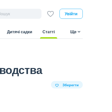
Увійти
Дитячі садки
Статті
Ще
(current)
водства
Зберегти