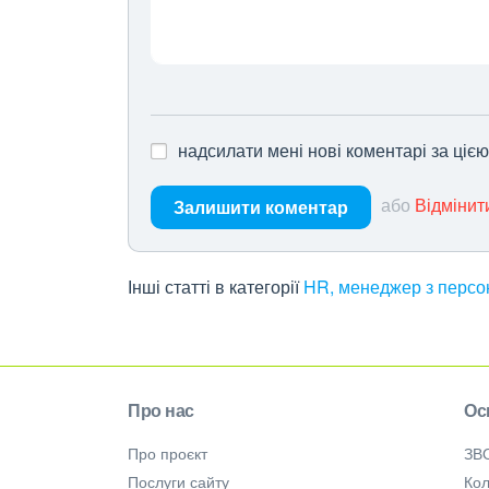
надсилати мені нові коментарі за ціє
або
Відмінит
Залишити коментар
Інші статті в категорії
HR, менеджер з персон
Про нас
Ос
Про проєкт
ЗВ
Послуги сайту
Кол