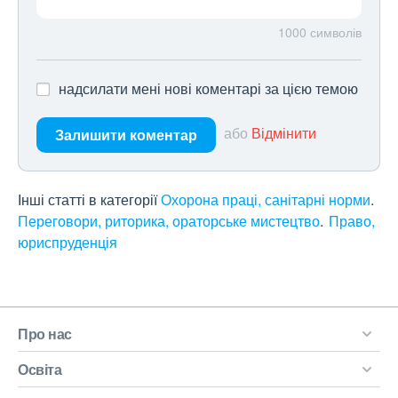
1000
символів
надсилати мені нові коментарі за цією темою
або
Відмінити
Залишити коментар
Інші статті в категорії
Охорона праці, санітарні норми
Переговори, риторика, ораторське мистецтво
Право,
юриспруденція
Про нас
Освіта