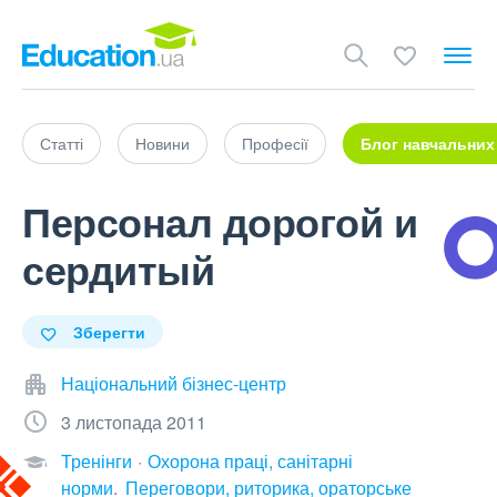
Статті
Новини
Професії
Блог навчальних
Персонал дорогой и
сердитый
Зберегти
Національний бізнес-центр
3 листопада 2011
Тренінги
Охорона праці, санітарні
норми
Переговори, риторика, ораторське