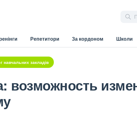
ренінги
Репетитори
За кордоном
Школи
г навчальних закладів
а: возможность изме
му