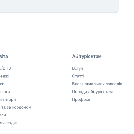
віта
Абітурієнтам
О/ВНЗ
Вступ
еджі
Статті
рси
Блог навчальних закладів
нінги
Поради абітурієнтам
петитори
Професії
іта за кордоном
оли
ячі садки