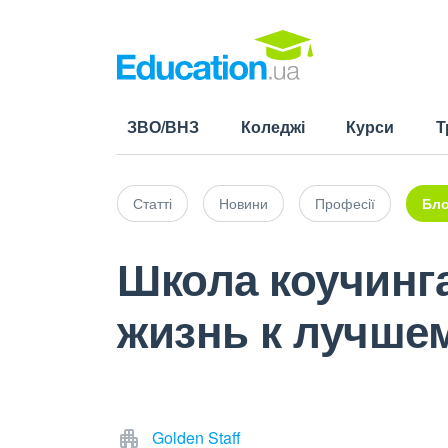
ЗВО/ВНЗ
Коледжі
Курси
Т
Статті
Новини
Професії
Бло
Школа коучинг
жизнь к лучше
Golden Staff