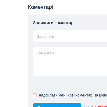
Коментарі
Залишити коментар
Ваше ім’я
Коментар
надсилати мені нові коментарі за ціє
або
Відмінит