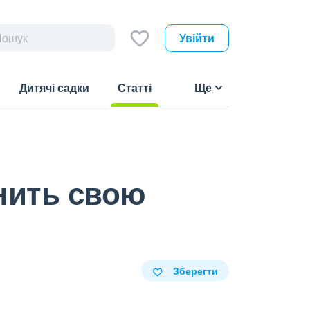
Увійти
Дитячі садки
Статті
Ще
(current)
нить свою
Зберегти