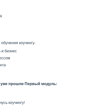
а
обучения коучингу.
 и бизнес
ессом
нта
 уже прошли Первый модуль:
чусь коучингу!