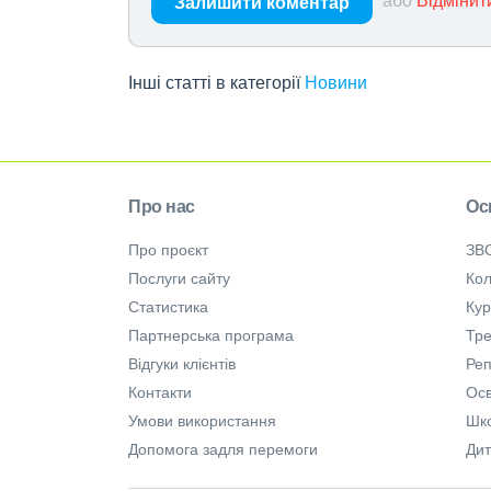
Залишити коментар
Інші статті в категорії
Новини
Про нас
Ос
Про проєкт
ЗВ
Послуги сайту
Кол
Статистика
Ку
Партнерська програма
Тре
Відгуки клієнтів
Ре
Контакти
Осв
Умови використання
Шк
Допомога задля перемоги
Дит