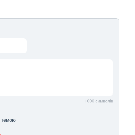
1000
символів
ю темою
и