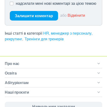
надсилати мені нові коментарі за цією темою
або
Відмінити
Залишити коментар
Інші статті в категорії
HR, менеджер з персоналу,
рекрутинг
Тренінги для тренерів
Про нас
Освіта
Абітурієнтам
Наші проєкти
Навчальним закладам