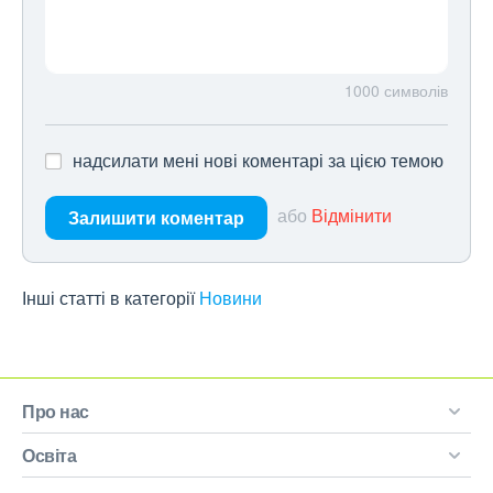
1000
символів
надсилати мені нові коментарі за цією темою
або
Відмінити
Залишити коментар
Інші статті в категорії
Новини
Про нас
Освіта