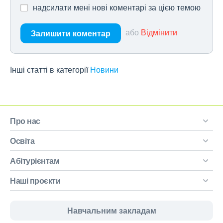
надсилати мені нові коментарі за цією темою
або
Відмінити
Залишити коментар
Інші статті в категорії
Новини
Про нас
Освіта
Абітурієнтам
Наші проєкти
Навчальним закладам