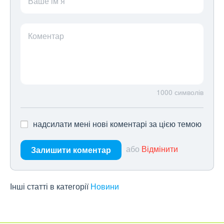
Ваше ім’я
Коментар
1000
символів
надсилати мені нові коментарі за цією темою
або
Відмінити
Залишити коментар
Інші статті в категорії
Новини