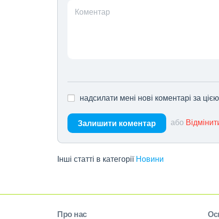
Коментар
надсилати мені нові коментарі за ціє
або
Відмінит
Залишити коментар
Інші статті в категорії
Новини
Про нас
Ос