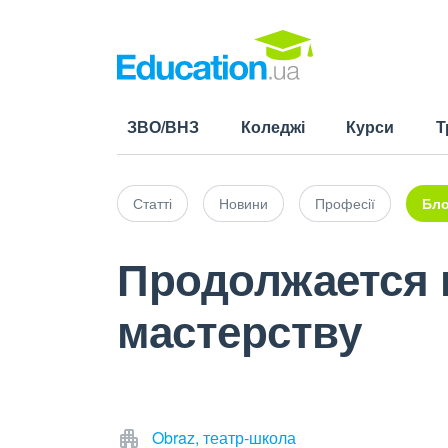
ЗВО/ВНЗ
Коледжі
Курси
Т
Статті
Новини
Професії
Бло
Продолжается н
мастерству
Obraz, театр-школа