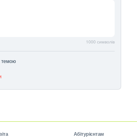
1000
символів
ю темою
и
віта
Абітурієнтам