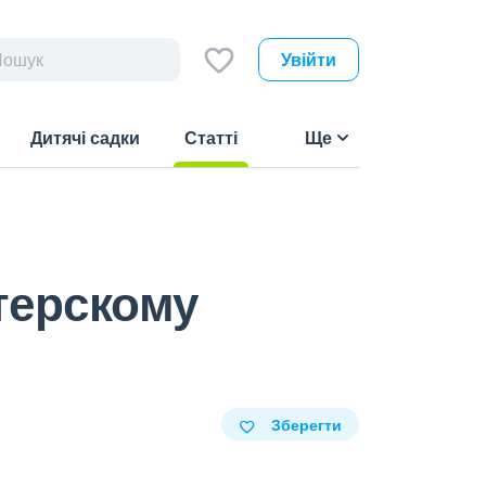
Увійти
Дитячі садки
Статті
Ще
(current)
терскому
Зберегти