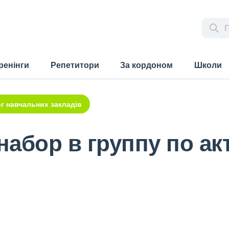
ренінги
Репетитори
За кордоном
Школи
г навчальних закладів
абор в группу по ак