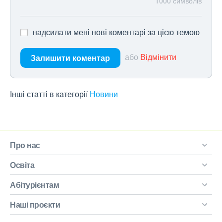
1000
символів
надсилати мені нові коментарі за цією темою
або
Відмінити
Залишити коментар
Інші статті в категорії
Новини
Про нас
Освіта
Абітурієнтам
Наші проєкти