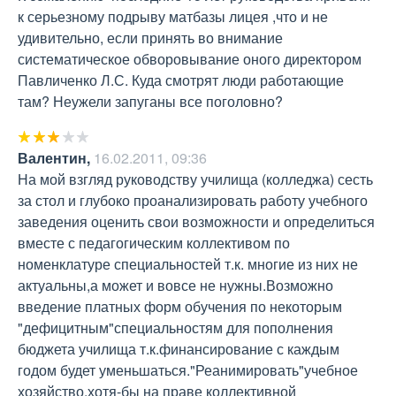
к серьезному подрыву матбазы лицея ,что и не 
удивительно, если принять во внимание 
систематическое обворовывание оного директором 
Павличенко Л.С. Куда смотрят люди работающие 
там? Неужели запуганы все поголовно?
Валентин
,
16.02.2011, 09:36
На мой взгляд руководству училища (колледжа) сесть 
за стол и глубоко проанализировать работу учебного 
заведения оценить свои возможности и определиться 
вместе с педагогическим коллективом по 
номенклатуре специальностей т.к. многие из них не 
актуальны,а может и вовсе не нужны.Возможно 
введение платных форм обучения по некоторым 
"дефицитным"специальностям для пополнения 
бюджета училища т.к.финансирование с каждым 
годом будет уменьшаться."Реанимировать"учебное 
хозяйство,хотя-бы на праве коллективной 