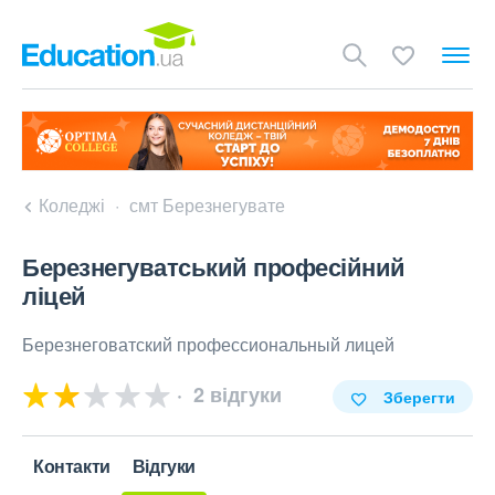
Коледжі
смт Березнегувате
Березнегуватський професійний
ліцей
Березнеговатский профессиональный лицей
2 відгуки
Зберегти
Контакти
Відгуки