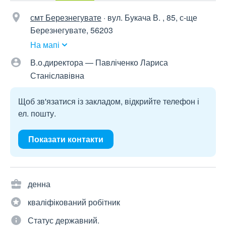
смт Березнегувате
·
вул. Букача В. , 85, с-ще
Березнегувате, 56203
На мапі
В.о.директора — Павліченко Лариса
Станіславівна
Щоб зв'язатися із закладом, відкрийте телефон і
ел. пошту.
Показати контакти
денна
кваліфікований робітник
Статус державний.