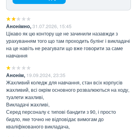
Анонімно
,
31.07.2026, 15:45
Цікаво як цю контору ще не зачинили назавжди з 
урахуванням того що там проходить булінг і викладачі 
на це навіть не реагувати що вже говорити за саме 
навчання
Анонім
,
19.09.2024, 23:35
Жахливий коледж для навчання, стан всіх корпусів 
жахливий, всі окрім основного розвалюються на ходу, 
туалети жахливі, 

Викладачі жахливі,

Серед персоналу є типові бандити з 90, і просто 
бидло, яке точно не відповідає вимогам до 
кваліфікованого викладача,