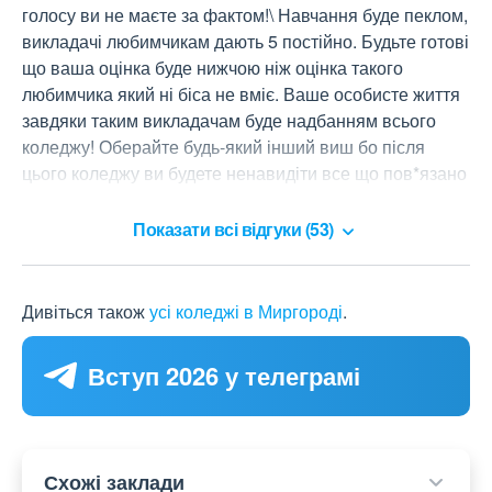
голосу ви не маєте за фактом!\ Навчання буде пеклом, 
викладачі любимчикам дають 5 постійно. Будьте готові 
що ваша оцінка буде нижчою ніж оцінка такого 
любимчика який ні біса не вміє. Ваше особисте життя 
завдяки таким викладачам буде надбанням всього 
коледжу! Оберайте будь-який інший виш бо після 
цього коледжу ви будете ненавидіти все що пов*язано 
з мистецтвом.
Показати всі відгуки (53)
Дивіться також
усі коледжі в Миргороді
.
Вступ 2026 у телеграмі
Схожі заклади