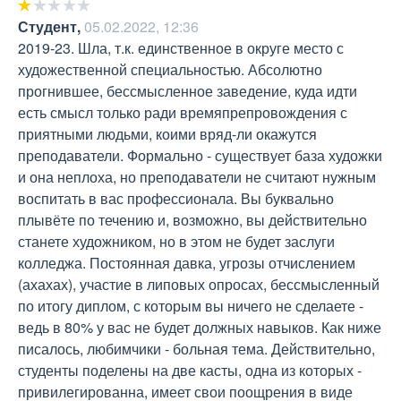
Студент
,
05.02.2022, 12:36
2019-23. Шла, т.к. единственное в округе место с 
художественной специальностью. Абсолютно 
прогнившее, бессмысленное заведение, куда идти 
есть смысл только ради времяпрепровождения с 
приятными людьми, коими вряд-ли окажутся 
преподаватели. Формально - существует база художки 
и она неплоха, но преподаватели не считают нужным 
воспитать в вас профессионала. Вы буквально 
плывёте по течению и, возможно, вы действительно 
станете художником, но в этом не будет заслуги 
колледжа. Постоянная давка, угрозы отчислением 
(ахахах), участие в липовых опросах, бессмысленный 
по итогу диплом, с которым вы ничего не сделаете - 
ведь в 80% у вас не будет должных навыков. Как ниже 
писалось, любимчики - больная тема. Действительно, 
студенты поделены на две касты, одна из которых - 
привилегированна, имеет свои поощрения в виде 