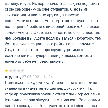
манипулирует. Их первоначальная задача поднимать 
свою самооценку за счет студентов. С новыми 
технологиями никто не дружит, в классах 
информатики стоят компьютеры эпохи "нулевых", о 
полноценной работе с цифровой графикой вы можете 
только мечтать. Система оценок тоже очень простая, 
чем больше вы будете подлизываться к куратору, тем 
больше очков социального рейтинга вы получите. 
Студентов часто терроризируют угрозами о 
исключении и аннулировании диплома, который 
ничего из себя не представляет.
студент
,
27.06.2021, 14:24
Навчалася на художника. Уявлення не маю з якими 
знаннями вийдуть теперішні першокурсники. На 
кафедрі художників залишаються тільки гормональні 
істерички! Нерви зіпсують вам в момент. За словами 
однієї з викладачок \ви студенти, ніхто і ніщо, права 