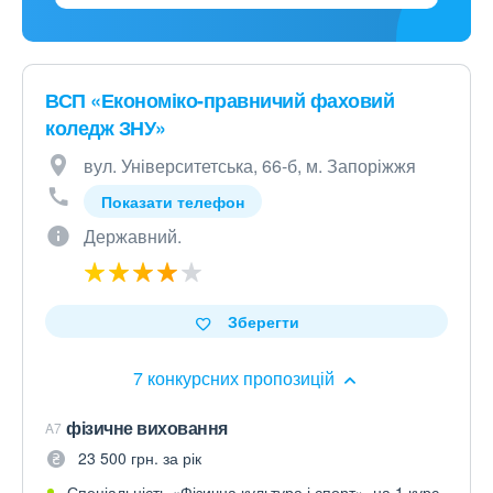
ВСП «Економіко-правничий фаховий
коледж ЗНУ»
вул. Університетська, 66-б, м. Запоріжжя
Показати телефон
Державний.
Зберегти
7 конкурсних пропозицій
фізичне виховання
A7
23 500 грн. за рік
Спеціальність «Фізична культура і спорт», на 1 курс.