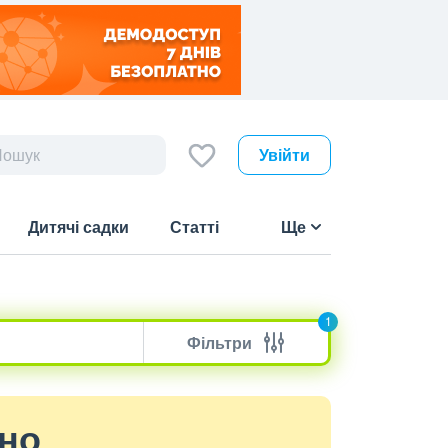
Увійти
Дитячі садки
Статті
Ще
1
Фільтри
ено