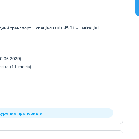
ний транспорт», спеціалізація J5.01 «Навігація і
.
0.06.2029).
іта (11 класів)
курсних пропозицій