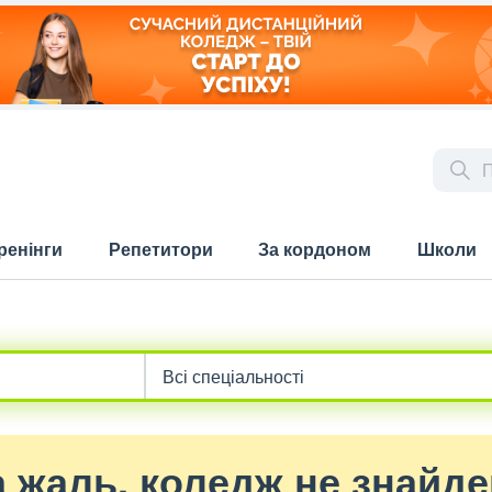
ренінги
Репетитори
За кордоном
Школи
 жаль, коледж не знайд