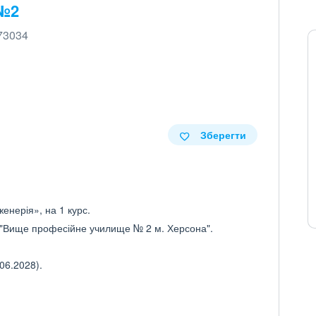
 №2
 73034
Зберегти
женерія», на 1 курс.
 "Вище професійне училище № 2 м. Херсона".
06.2028).