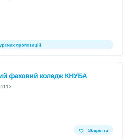
курсних пропозицій
ний фаховий коледж КНУБА
 04112
Зберегти