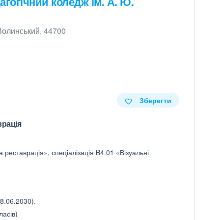
огічний коледж ім. А. Ю.
-Волинський, 44700
Зберегти
врація
 реставрація», спеціалізація B4.01 «Візуальні
8.06.2030).
ласів)