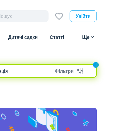
Увійти
Дитячі садки
Статті
Ще
1
Фільтри