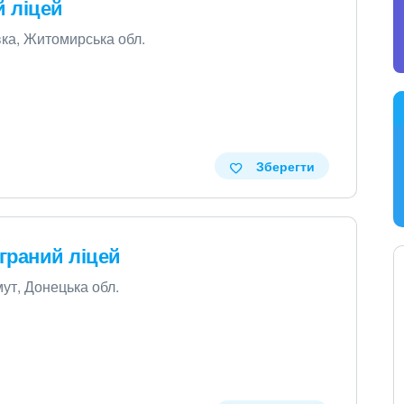
 ліцей
вка, Житомирська обл.
Зберегти
граний ліцей
ут, Донецька обл.