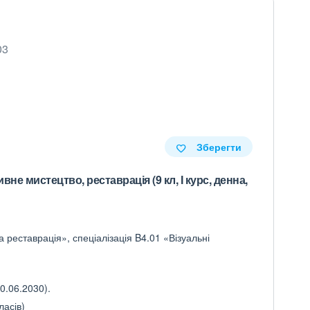
03
Зберегти
е мистецтво, реставрація (9 кл, І курс, денна,
 реставрація», спеціалізація B4.01 «Візуальні
0.06.2030).
ласів)