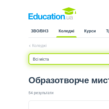
ЗВО/ВНЗ
Коледжі
Курси
Т
(current)
Коледжі
Образотворче мист
54 результати