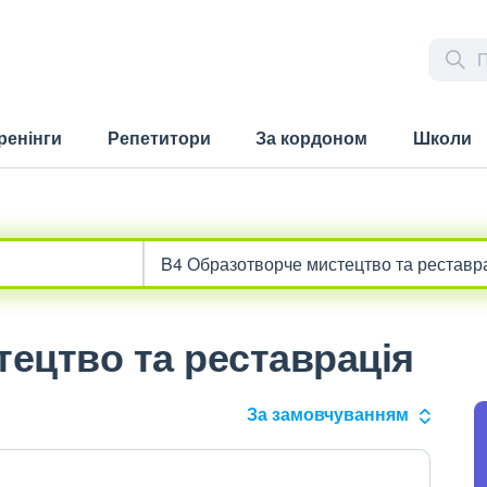
ренінги
Репетитори
За кордоном
Школи
ецтво та реставрація
За замовчуванням