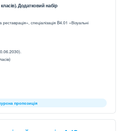
 класів). Додатковий набір
 реставрація», спеціалізація B4.01 «Візуальні
0.06.2030).
ласів)
курсна пропозиція