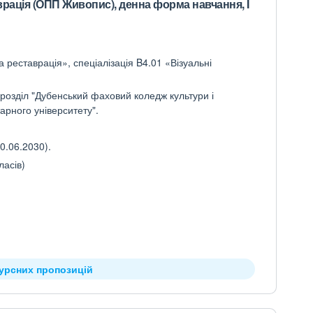
рація (ОПП Живопис), денна форма навчання, I
 реставрація», спеціалізація B4.01 «Візуальні
розділ "Дубенський фаховий коледж культури і
арного університету".
0.06.2030).
ласів)
курсних пропозицій